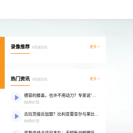
录像推荐
VIDEOS
更多 +
热门资讯
VIDEOS
更多 +
德容的膝盖，也许不用动刀？专家说“供血好”是底气
08月07日
古拉茨接近加盟？比利亚雷亚尔与莱比锡谈判进入冲刺阶段
08月07日
武磊连线点评日本队：无短板战舰碾压突尼斯，多箭头攻击群令人胆寒