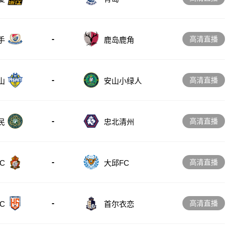
-
高清直播
手
鹿岛鹿角
-
高清直播
山
安山小绿人
-
高清直播
忠北清州
民
-
高清直播
C
大邱FC
-
高清直播
C
首尔衣恋