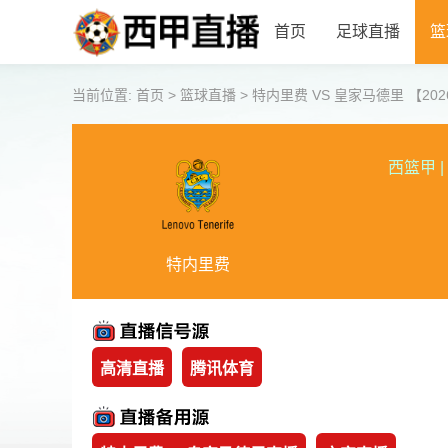
首页
足球直播
篮
当前位置:
首页
>
篮球直播
>
特内里费 VS 皇家马德里 【2026-0
西篮甲
|
特内里费
高清直播
腾讯体育