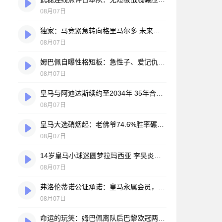
08月07日
独家：马竞紧急转向格里马尔多 未来数小时将展开关键谈判
08月07日
姆巴佩自曝性格短板：急性子、爱记仇、做事凭直觉，直言不讳常惹人嫌
08月07日
皇马与阿迪达斯续约至2034年 35年合作伙伴再续传奇
08月07日
皇马大选硝烟起：老佛爷74.6%胜率碾压对手，两大豪门蓝图谁更靠谱？
08月07日
14岁皇马小球迷圆梦拉玛西亚 李昊炎签约巴萨背后的足球故事
08月07日
弗洛伦蒂诺公证承诺：皇马永属会员，只要他在任一天
08月07日
命运的玩笑：姆巴佩离队后巴黎欧冠两连冠，皇马巨星陷冠军荒