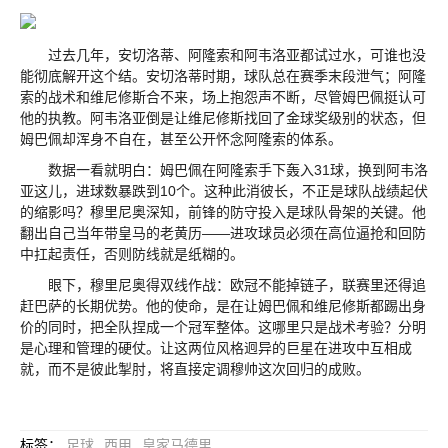
过去几年，安切洛蒂、阿隆索和阿韦洛亚都试过水，可谁也没
能彻底解开这个结。安切洛蒂时期，球队总在赛季末段泄气；阿隆
索的战术和维尼修斯合不来，场上抱怨声不断，尽管姆巴佩挺认可
他的执教。阿韦洛亚倒是让维尼修斯找回了金球奖级别的状态，但
姆巴佩却浑身不自在，甚至公开怀念阿隆索的体系。
数据一看就明白：姆巴佩在阿隆索手下轰入31球，换到阿韦洛
亚这儿，进球数暴跌到10个。这种此消彼长，不正是球队战绩起伏
的缩影吗？穆里尼奥深知，前锋的防守投入是球队骨架的关键。他
翻出自己当年带皇马的老黄历——进攻球员必须在高位逼抢和回防
中扛起责任，否则防线就是纸糊的。
眼下，穆里尼奥得双线作战：欧冠不能掉链子，联赛里还得追
赶巴萨的长期优势。他的使命，是在让姆巴佩和维尼修斯都踢出身
价的同时，把全队捏成一个冠军整体。这哪里只是战术考验？分明
是心理和管理的硬仗。让这两位风格迥异的巨星在进攻中互相成
就，而不是彼此掣肘，将直接定调穆帅这次回归的成败。
标签
：
足球
西甲
皇家马德里