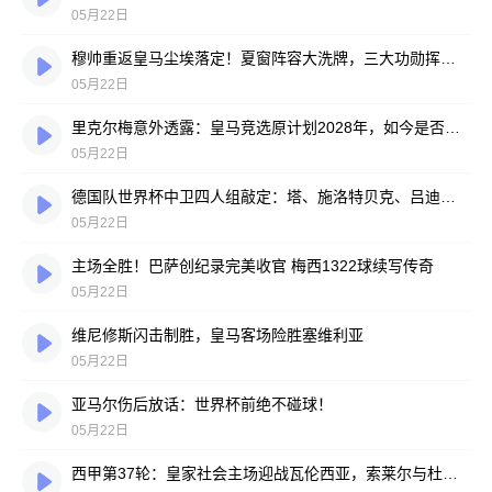
05月22日
穆帅重返皇马尘埃落定！夏窗阵容大洗牌，三大功勋挥手告别，姆巴佩去留悬念重重
05月22日
里克尔梅意外透露：皇马竞选原计划2028年，如今是否参选成悬念
05月22日
德国队世界杯中卫四人组敲定：塔、施洛特贝克、吕迪格和安东入选
05月22日
主场全胜！巴萨创纪录完美收官 梅西1322球续写传奇
05月22日
维尼修斯闪击制胜，皇马客场险胜塞维利亚
05月22日
亚马尔伤后放话：世界杯前绝不碰球！
05月22日
西甲第37轮：皇家社会主场迎战瓦伦西亚，索莱尔与杜罗齐首发