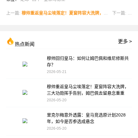
上一篇:
穆帅重返皇马尘埃落定！夏窗阵容大洗牌，三大功勋挥手告别，姆巴佩去留悬念重重
下一篇:
返回
更多 >
热点新闻
穆帅回归皇马：如何让姆巴佩和维尼修斯共
存？
2026-05-21
穆帅重返皇马尘埃落定！夏窗阵容大洗牌，
三大功勋挥手告别，姆巴佩去留悬念重重
2026-05-20
里克尔梅意外透露：皇马竞选原计划2028
年，如今是否参选成悬念
2026-05-20