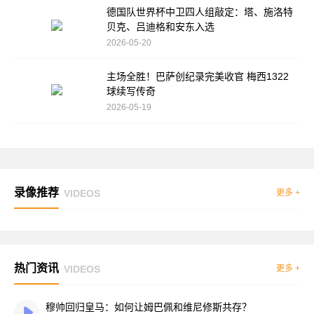
德国队世界杯中卫四人组敲定：塔、施洛特
贝克、吕迪格和安东入选
2026-05-20
主场全胜！巴萨创纪录完美收官 梅西1322
球续写传奇
2026-05-19
录像推荐
VIDEOS
更多 +
热门资讯
VIDEOS
更多 +
穆帅回归皇马：如何让姆巴佩和维尼修斯共存？