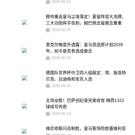
2026-05-21
穆帅重返皇马尘埃落定！夏窗阵容大洗牌，
三大功勋挥手告别，姆巴佩去留悬念重重
2026-05-20
里克尔梅意外透露：皇马竞选原计划2028
年，如今是否参选成悬念
2026-05-20
德国队世界杯中卫四人组敲定：塔、施洛特
贝克、吕迪格和安东入选
2026-05-20
主场全胜！巴萨创纪录完美收官 梅西1322
球续写传奇
2026-05-19
维尼修斯闪击制胜，皇马客场险胜塞维利亚