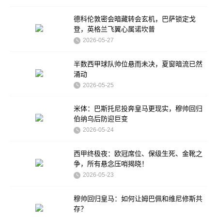
德科伦敦密会暗藏转会玄机，巴萨锁定戈
登，英格兰飞翼心属诺坎普
2026-05-27
半数西甲球队帅位悬而未决，夏窗暗流已然
涌动
2026-05-25
米体：巴斯托尼投奔皇马更现实，穆帅回归
伯纳乌后防迎巨变
2026-05-24
西甲终极夜：欧冠席位、保级生死、金靴之
争，所有悬念压哨揭晓！
2026-05-23
穆帅回归皇马：如何让姆巴佩和维尼修斯共
存？