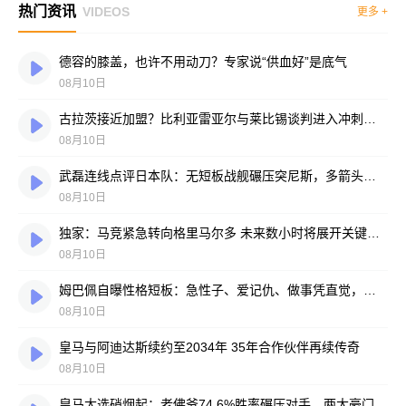
热门资讯
VIDEOS
更多 +
德容的膝盖，也许不用动刀？专家说“供血好”是底气
08月10日
古拉茨接近加盟？比利亚雷亚尔与莱比锡谈判进入冲刺阶段
08月10日
武磊连线点评日本队：无短板战舰碾压突尼斯，多箭头攻击群令人胆寒
08月10日
独家：马竞紧急转向格里马尔多 未来数小时将展开关键谈判
08月10日
姆巴佩自曝性格短板：急性子、爱记仇、做事凭直觉，直言不讳常惹人嫌
08月10日
皇马与阿迪达斯续约至2034年 35年合作伙伴再续传奇
08月10日
皇马大选硝烟起：老佛爷74.6%胜率碾压对手，两大豪门蓝图谁更靠谱？