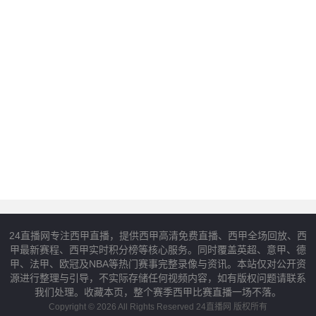
24直播网专注西甲直播，提供西甲高清免费直播、西甲全场回放、西
甲最新赛程、西甲实时积分榜等核心服务。同时覆盖英超、意甲、德
甲、法甲、欧冠及NBA等热门赛事完整录像与资讯。本站仅对公开资
源进行整理与引导，不实际存储任何视频内容，如有版权问题请联系
我们处理。收藏本页，整个赛季西甲比赛直播一场不落。
Copyright © 2026 All Rights Reserved 24直播网 版权所有