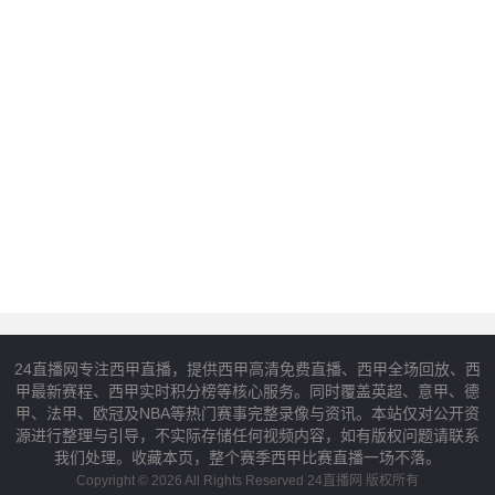
24直播网专注西甲直播，提供西甲高清免费直播、西甲全场回放、西
甲最新赛程、西甲实时积分榜等核心服务。同时覆盖英超、意甲、德
甲、法甲、欧冠及NBA等热门赛事完整录像与资讯。本站仅对公开资
源进行整理与引导，不实际存储任何视频内容，如有版权问题请联系
我们处理。收藏本页，整个赛季西甲比赛直播一场不落。
Copyright © 2026 All Rights Reserved 24直播网 版权所有