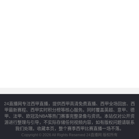
24直播网专注西甲直播，提供西甲高清免费直播、西甲全场回放、西
甲最新赛程、西甲实时积分榜等核心服务。同时覆盖英超、意甲、德
甲、法甲、欧冠及NBA等热门赛事完整录像与资讯。本站仅对公开资
源进行整理与引导，不实际存储任何视频内容，如有版权问题请联系
我们处理。收藏本页，整个赛季西甲比赛直播一场不落。
Copyright © 2026 All Rights Reserved 24直播网 版权所有