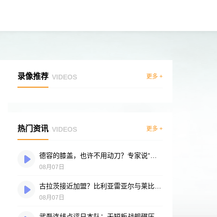
录像推荐
VIDEOS
更多 +
热门资讯
VIDEOS
更多 +
德容的膝盖，也许不用动刀？专家说“供血好”是底气
08月07日
古拉茨接近加盟？比利亚雷亚尔与莱比锡谈判进入冲刺阶段
08月07日
武磊连线点评日本队：无短板战舰碾压突尼斯，多箭头攻击群令人胆寒