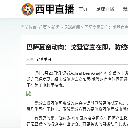
首页
足球直播
篮
当前位置:
首页
>
新闻
>
足球新闻
>
巴萨夏窗动向：戈登官
巴萨夏窗动向：戈登官宣在即，防线
来源：
24直播网
虎扑5月28日讯 记者Achraf Ben Ayad在社
或许已经发现，纽卡斯尔边锋安东尼-戈登的官宣时间正
正在美工电脑里待命。
曼城锋将阿尔瓦雷斯的转会拉锯战显然更值得玩味。诺
愿几乎写在了脸上。虽然曼城方面的要价像阿尔卑斯山般难
有意思的是，伯纳多-席尔瓦的名字再次与巴萨产生微妙
罗尼亚媒体的报道中神出鬼没。而更务实的引援动作其实