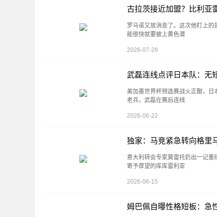
古拉茨接近加盟？比利亚
罗马诺又放消息了。这次他盯上的
能很快就要披上黄色潜
2026-07-28
武磊连线点评日本队：无
美加墨世界杯预选赛战火正酣，日
老兵，武磊在赛后连线
2026-06-22
独家：马竞紧急转向格里
意大利转会专家莫雷托扔出一记重
寄予厚望的库库雷利亚
2026-06-15
姆巴佩自曝性格短板：急