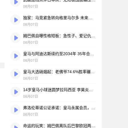
08月07日
独家：马竞紧急转向格里马尔多 未来数小时将展开关键谈判
08月07日
姆巴佩自曝性格短板：急性子、爱记仇、做事凭直觉，直言不讳常惹人嫌
08月07日
皇马与阿迪达斯续约至2034年 35年合作伙伴再续传奇
08月07日
皇马大选硝烟起：老佛爷74.6%胜率碾压对手，两大豪门蓝图谁更靠谱？
08月07日
14岁皇马小球迷圆梦拉玛西亚 李昊炎签约巴萨背后的足球故事
08月07日
弗洛伦蒂诺公证承诺：皇马永属会员，只要他在任一天
08月07日
命运的玩笑：姆巴佩离队后巴黎欧冠两连冠，皇马巨星陷冠军荒