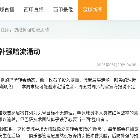
球直播
西甲直播
西甲录像
足球新闻
宣在即，防线补强暗流涌动
补强暗流涌动
2026年05月29日 04:08
交媒体上透露的巴萨转会动态，像一枚石子投入湖面，激起层层涟漪。眼尖的球迷
逐渐明朗——本周末极可能迎来定锤之音，周五或周六的官宣海报说不定
坎普高层将其列为头号目标不无道理，毕竟球员本人身披红蓝战袍的意
以逾越，但巴萨技术团队似乎铁了心要当一回"登山者"。
联系。这位曼城中场大师就像夏窗转会市场的"幽灵"，每年都会在加泰
发生在后场——俱乐部管理层显然没被锋线引援冲昏头脑，后防补强的预