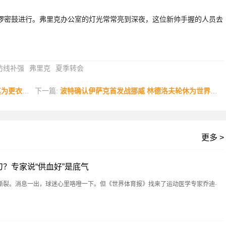
密鼓进行。弗里克办公室的灯光常常亮到深夜，这位新帅手握的人员去
防线补强
弗里克
夏季转会
衣室领袖
下一篇:
波特确认伊萨克首发战挪威 林德洛夫轮休为世界杯蓄力
更多 >
？专家说“供血好”是底气
撕裂。消息一出，球迷心里咯噔一下。但《世界体育报》找来了运动医学专家乔迪·