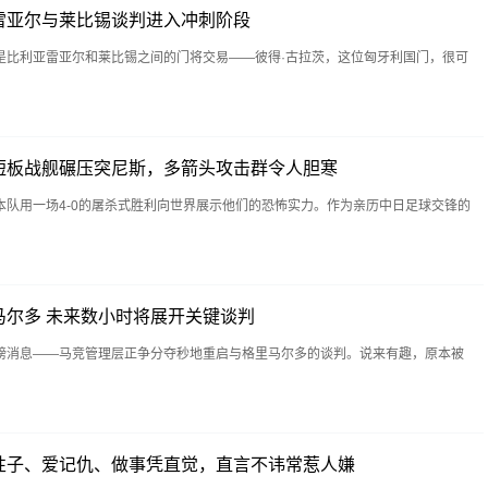
雷亚尔与莱比锡谈判进入冲刺阶段
是比利亚雷亚尔和莱比锡之间的门将交易——彼得·古拉茨，这位匈牙利国门，很可
短板战舰碾压突尼斯，多箭头攻击群令人胆寒
本队用一场4-0的屠杀式胜利向世界展示他们的恐怖实力。作为亲历中日足球交锋的
马尔多 未来数小时将展开关键谈判
磅消息——马竞管理层正争分夺秒地重启与格里马尔多的谈判。说来有趣，原本被
性子、爱记仇、做事凭直觉，直言不讳常惹人嫌