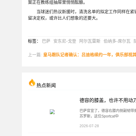
案正在教练组抽屉里悄悄酝酿。
当球迷们热议新援时，清洗名单的拟定工作同样在紧锣
留决定权，或许比人们想象的还要大。
标签
：
巴萨
安东尼-戈登
阿尔瓦雷斯
伯纳多-席尔瓦
上一篇:
皇马跟队记者确认：吕迪格续约一年，俱乐部视其为更
热点新闻
德容的膝盖，也许不用动刀
巴萨官宣了，德容右膝内侧副韧带
苏罗斯，这位Sportcat中
2026-07-28