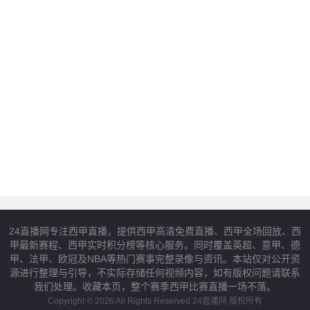
24直播网专注西甲直播，提供西甲高清免费直播、西甲全场回放、西
甲最新赛程、西甲实时积分榜等核心服务。同时覆盖英超、意甲、德
甲、法甲、欧冠及NBA等热门赛事完整录像与资讯。本站仅对公开资
源进行整理与引导，不实际存储任何视频内容，如有版权问题请联系
我们处理。收藏本页，整个赛季西甲比赛直播一场不落。
Copyright © 2026 All Rights Reserved 24直播网 版权所有