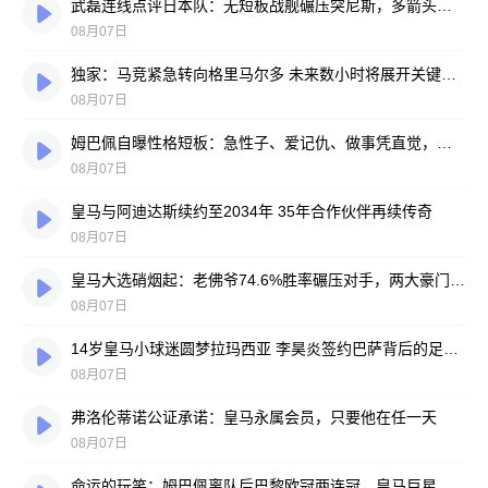
武磊连线点评日本队：无短板战舰碾压突尼斯，多箭头攻击群令人胆寒
08月07日
独家：马竞紧急转向格里马尔多 未来数小时将展开关键谈判
08月07日
姆巴佩自曝性格短板：急性子、爱记仇、做事凭直觉，直言不讳常惹人嫌
08月07日
皇马与阿迪达斯续约至2034年 35年合作伙伴再续传奇
08月07日
皇马大选硝烟起：老佛爷74.6%胜率碾压对手，两大豪门蓝图谁更靠谱？
08月07日
14岁皇马小球迷圆梦拉玛西亚 李昊炎签约巴萨背后的足球故事
08月07日
弗洛伦蒂诺公证承诺：皇马永属会员，只要他在任一天
08月07日
命运的玩笑：姆巴佩离队后巴黎欧冠两连冠，皇马巨星陷冠军荒