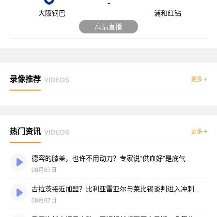
-
大阪钢巴
浦和红钻
高清直播
录像推荐
VIDEOS
更多 +
热门资讯
VIDEOS
更多 +
德容的膝盖，也许不用动刀？专家说“供血好”是底气
08月07日
古拉茨接近加盟？比利亚雷亚尔与莱比锡谈判进入冲刺阶段
08月07日