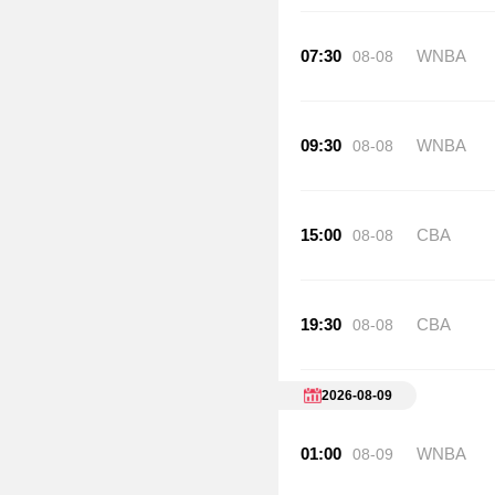
07:30
WNBA
08-08
09:30
WNBA
08-08
15:00
CBA
08-08
19:30
CBA
08-08
2026-08-09
01:00
WNBA
08-09