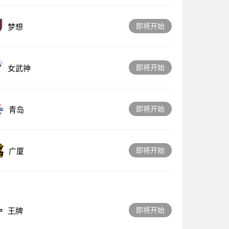
即将开始
梦想
即将开始
女武神
即将开始
青岛
即将开始
广厦
即将开始
王牌