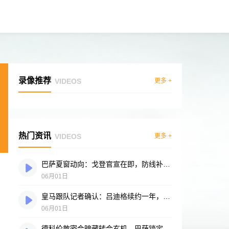
录像推荐
VIDEOS
更多 +
热门资讯
VIDEOS
更多 +
巴萨夏窗动向：戈登官宣在即，防线补强暗流涌动
06月01日
皇马跟队记者确认：吕迪格续约一年，俱乐部视其为更衣室领袖
06月01日
德科伦敦密会暗藏转会玄机，巴萨锁定戈登，英格兰飞翼心属诺坎普