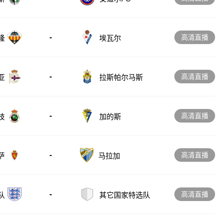
-
高清直播
隆
埃瓦尔
-
高清直播
亚
拉斯帕尔马斯
-
高清直播
技
加的斯
-
高清直播
萨
马拉加
-
高清直播
队
其它国家特选队