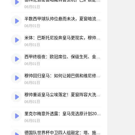
06月01日
半数西甲球队帅位悬而未决，夏窗暗流已然涌动
06月01日
米体：巴斯托尼投奔皇马更现实，穆帅回归伯纳乌后防迎巨变
06月01日
西甲终极夜：欧冠席位、保级生死、金靴之争，所有悬念压哨揭晓！
06月01日
穆帅回归皇马：如何让姆巴佩和维尼修斯共存？
06月01日
穆帅重返皇马尘埃落定！夏窗阵容大洗牌，三大功勋挥手告别，姆巴佩去留悬念重重
06月01日
里克尔梅意外透露：皇马竞选原计划2028年，如今是否参选成悬念
06月01日
德国队世界杯中卫四人组敲定：塔、施洛特贝克、吕迪格和安东入选