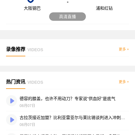
-
大阪钢巴
浦和红钻
高清直播
录像推荐
VIDEOS
更多 +
热门资讯
VIDEOS
更多 +
德容的膝盖，也许不用动刀？专家说“供血好”是底气
08月07日
古拉茨接近加盟？比利亚雷亚尔与莱比锡谈判进入冲刺阶段
08月07日