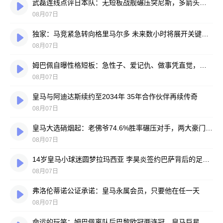
武磊连线点评日本队：无短板战舰碾压突尼斯，多箭头攻击群令人胆寒
08月07日
独家：马竞紧急转向格里马尔多 未来数小时将展开关键谈判
08月07日
姆巴佩自曝性格短板：急性子、爱记仇、做事凭直觉，直言不讳常惹人嫌
08月07日
皇马与阿迪达斯续约至2034年 35年合作伙伴再续传奇
08月07日
皇马大选硝烟起：老佛爷74.6%胜率碾压对手，两大豪门蓝图谁更靠谱？
08月07日
14岁皇马小球迷圆梦拉玛西亚 李昊炎签约巴萨背后的足球故事
08月07日
弗洛伦蒂诺公证承诺：皇马永属会员，只要他在任一天
08月07日
命运的玩笑：姆巴佩离队后巴黎欧冠两连冠，皇马巨星陷冠军荒