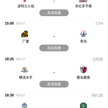
-
波特兰火焰
多伦多节奏
高清直播
15:00
CBA
08-07
-
广厦
青岛
高清直播
18:25
08-07
日职联
-
横滨水手
鹿岛鹿角
高清直播
18:30
08-07
韩K2联