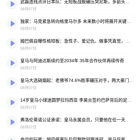
武磊连线点评日本队：无短板战舰碾压突尼斯，多箭头攻击群令人胆寒
08月07日
独家：马竞紧急转向格里马尔多 未来数小时将展开关键谈判
08月07日
姆巴佩自曝性格短板：急性子、爱记仇、做事凭直觉，直言不讳常惹人嫌
08月07日
皇马与阿迪达斯续约至2034年 35年合作伙伴再续传奇
08月07日
皇马大选硝烟起：老佛爷74.6%胜率碾压对手，两大豪门蓝图谁更靠谱？
08月07日
14岁皇马小球迷圆梦拉玛西亚 李昊炎签约巴萨背后的足球故事
08月07日
弗洛伦蒂诺公证承诺：皇马永属会员，只要他在任一天
08月07日
命运的玩笑：姆巴佩离队后巴黎欧冠两连冠，皇马巨星陷冠军荒