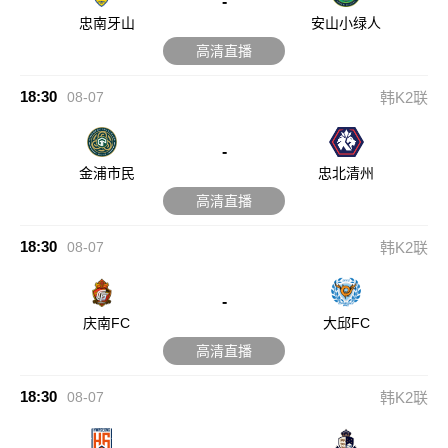
-
忠南牙山
安山小绿人
高清直播
18:30
08-07
韩K2联
-
金浦市民
忠北清州
高清直播
18:30
08-07
韩K2联
-
庆南FC
大邱FC
高清直播
18:30
08-07
韩K2联