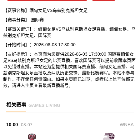
【赛事名称】缅甸女足VS乌兹别克斯坦女足
【赛事分类】
国际赛
【赛事关键词】：缅甸女足VS乌兹别克斯坦女足直播、缅甸女足、乌
兹别克斯坦女足、国际赛
【开始时间】：2026-06-03 17:30:00
【友好提示】：本页面为您提供2026-06-03 17:30:00 国际赛缅甸女
足VS乌兹别克斯坦女足的比赛直播，喜欢国际赛可以提前收藏本页面
以免错过直播。本站还为您提供相关国际赛直播、缅甸女足直播、乌
兹别克斯坦女足直播以及两队历史交锋、最新比赛赛程。本站不参与
制作、不存储任何资源由。如果本页面已过期，或者以上信号位都无
效，请进入主页查看最新直播新号。
相关赛事
GAMES LIVING
10:00
WNBA
08-07