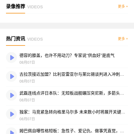
录像推荐
VIDEOS
更多 +
热门资讯
VIDEOS
更多 +
德容的膝盖，也许不用动刀？专家说“供血好”是底气
08月07日
古拉茨接近加盟？比利亚雷亚尔与莱比锡谈判进入冲刺阶段
08月07日
武磊连线点评日本队：无短板战舰碾压突尼斯，多箭头攻击群令人胆寒
08月07日
独家：马竞紧急转向格里马尔多 未来数小时将展开关键谈判
08月07日
姆巴佩自曝性格短板：急性子、爱记仇、做事凭直觉，直言不讳常惹人嫌