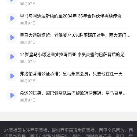
08月07日
皇马与阿迪达斯续约至2034年 35年合作伙伴再续传奇
08月07日
皇马大选硝烟起：老佛爷74.6%胜率碾压对手，两大豪门蓝图谁更靠谱？
08月07日
14岁皇马小球迷圆梦拉玛西亚 李昊炎签约巴萨背后的足球故事
08月07日
弗洛伦蒂诺公证承诺：皇马永属会员，只要他在任一天
08月07日
命运的玩笑：姆巴佩离队后巴黎欧冠两连冠，皇马巨星陷冠军荒
08月07日
24直播网专注西甲直播，提供西甲高清免费直播、西甲全场回放、西
甲最新赛程、西甲实时积分榜等核心服务。同时覆盖英超、意甲、德