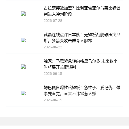
古拉茨接近加盟？比利亚雷亚尔与莱比锡谈
判进入冲刺阶段
2026-07-28
武磊连线点评日本队：无短板战舰碾压突尼
斯，多箭头攻击群令人胆寒
2026-06-22
独家：马竞紧急转向格里马尔多 未来数小
时将展开关键谈判
2026-06-15
姆巴佩自曝性格短板：急性子、爱记仇、做
事凭直觉，直言不讳常惹人嫌
2026-06-15