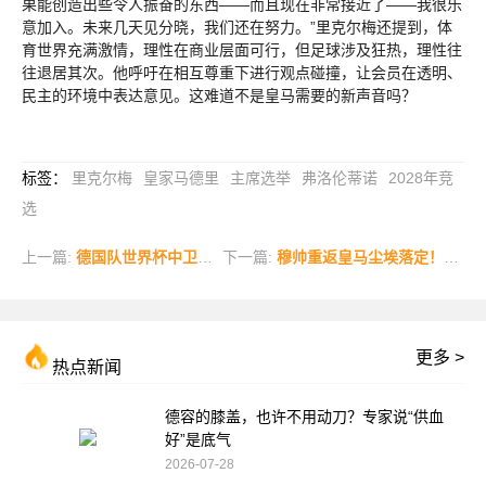
果能创造出些令人振奋的东西——而且现在非常接近了——我很乐
意加入。未来几天见分晓，我们还在努力。”里克尔梅还提到，体
育世界充满激情，理性在商业层面可行，但足球涉及狂热，理性往
往退居其次。他呼吁在相互尊重下进行观点碰撞，让会员在透明、
民主的环境中表达意见。这难道不是皇马需要的新声音吗？
标签
：
里克尔梅
皇家马德里
主席选举
弗洛伦蒂诺
2028年竞
选
上一篇:
德国队世界杯中卫四人组敲定：塔、施洛特贝克、吕迪格和安东入选
下一篇:
穆帅重返皇马尘埃落定！夏窗阵容大洗牌，三大功勋挥手告别，姆巴佩去留悬念重重
更多 >
热点新闻
德容的膝盖，也许不用动刀？专家说“供血
好”是底气
2026-07-28