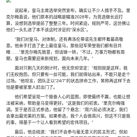
说起来，皇马主席选举突然宣布，确实让不少人措手不及。里
克尔梅直说，他们原本的战略是瞄准2028年，为竞选做长远打
算，没想到选举提前了整整三年。时间紧迫，规则严苛，这仿佛让
他们一头扎进了本不该这时涉足的“深水区”。
“我们对皇马、对体制，还有弗洛伦蒂诺先生都怀着最高敬
意。他亲手打造了史上最佳皇马，那些冠军荣誉我们都有目共
睹……”里克尔梅先致意，但话锋一转，“不过，万事万物都有周
期，皇马也需要迎来新规划，面向未来几年。”
面对只剩几天的倒计时，他无奈却坚定：“规则就是这样，我
们无权抱怨。但只要有一丝可能，我们就得站出来，不能只是走个
过场。”他坦言，团队正以“24/7”的状态拼命工作，笑称再这样下去
怕是要被家里人赶出门了。
他们希望呈现一个振奋人心的蓝图，即使最终不赢，也能让想
法被采纳，帮助皇马变得更好。“这是我们的初衷。”里克尔梅强
调。至于是否正式参选，他留了个悬念：“周六前必须决定，我们
会拿出最完美的方案。如果参选，我个人会很高兴，但这不只是我
的事，得基于一个让人看到希望的宏伟项目。”
最后，他总结道：“我们不会参与毫无意义的民主形式；但如