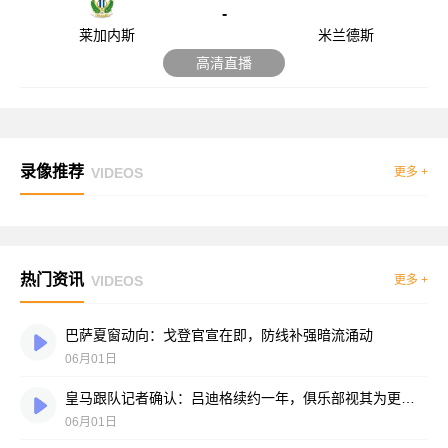
-
莱加内斯
米兰德斯
高清直播
录像推荐
VIDEOS
更多 +
热门资讯
VIDEOS
更多 +
巴萨夏窗动向：戈登官宣在即，防线补强暗流涌动
06月01日
皇马跟队记者确认：吕迪格续约一年，俱乐部视其为更衣室领袖
06月01日