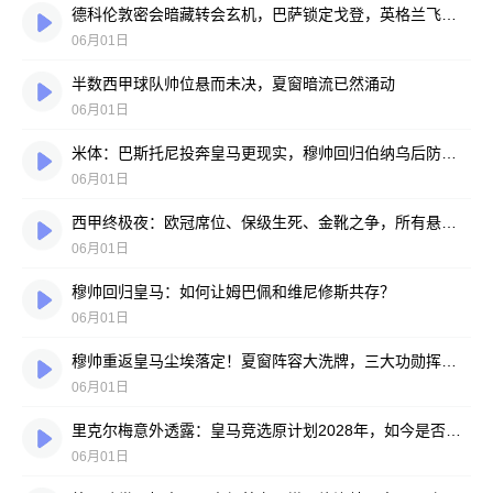
德科伦敦密会暗藏转会玄机，巴萨锁定戈登，英格兰飞翼心属诺坎普
06月01日
半数西甲球队帅位悬而未决，夏窗暗流已然涌动
06月01日
米体：巴斯托尼投奔皇马更现实，穆帅回归伯纳乌后防迎巨变
06月01日
西甲终极夜：欧冠席位、保级生死、金靴之争，所有悬念压哨揭晓！
06月01日
穆帅回归皇马：如何让姆巴佩和维尼修斯共存？
06月01日
穆帅重返皇马尘埃落定！夏窗阵容大洗牌，三大功勋挥手告别，姆巴佩去留悬念重重
06月01日
里克尔梅意外透露：皇马竞选原计划2028年，如今是否参选成悬念
06月01日