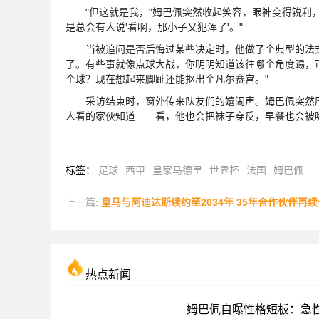
"但这就是我，"姆巴佩突然收起笑容，眼神变得锐利，
是总会有人说'看啊，那小子又犯浑了'。"
当被追问是否后悔过某些决定时，他做了个典型的法式
了。有些事就像点球大战，你明明知道该往哪个角度踢，可
个球？现在想起来脚趾还能抠出个凡尔赛宫。"
采访结束时，窗外传来队友们的嬉闹声。姆巴佩突然压
人看的家伙知道——看，他也会把袜子穿反，早餐也会被
标签
：
足球
西甲
皇家马德里
世界杯
法国
姆巴佩
上一篇:
皇马与阿迪达斯续约至2034年 35年合作伙伴再
热点新闻
姆巴佩自曝性格短板：急