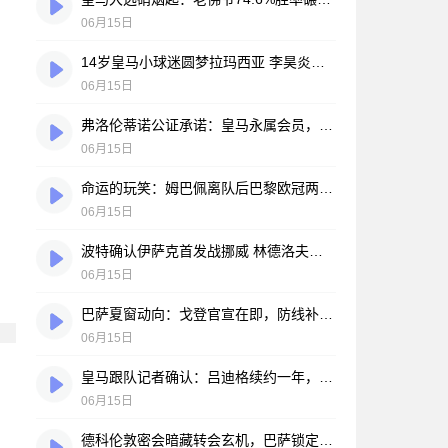
06月15日
14岁皇马小球迷圆梦拉玛西亚 李昊炎签约巴萨背后的足球故事
06月15日
弗洛伦蒂诺公证承诺：皇马永属会员，只要他在任一天
06月15日
命运的玩笑：姆巴佩离队后巴黎欧冠两连冠，皇马巨星陷冠军荒
06月15日
波特确认伊萨克首发战挪威 林德洛夫轮休为世界杯蓄力
06月15日
巴萨夏窗动向：戈登官宣在即，防线补强暗流涌动
06月15日
皇马跟队记者确认：吕迪格续约一年，俱乐部视其为更衣室领袖
06月15日
德科伦敦密会暗藏转会玄机，巴萨锁定戈登，英格兰飞翼心属诺坎普