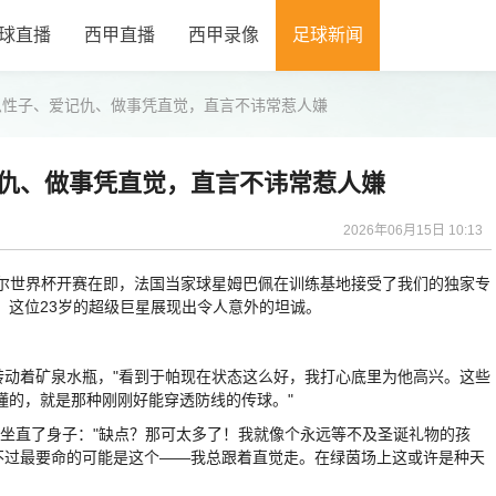
球直播
西甲直播
西甲录像
足球新闻
急性子、爱记仇、做事凭直觉，直言不讳常惹人嫌
仇、做事凭直觉，直言不讳常惹人嫌
2026年06月15日 10:13
尔世界杯开赛在即，法国当家球星姆巴佩在训练基地接受了我们的独家专
，这位23岁的超级巨星展现出令人意外的坦诚。
动着矿泉水瓶，"看到于帕现在状态这么好，我打心底里为他高兴。这些
懂的，就是那种刚刚好能穿透防线的传球。"
坐直了身子："缺点？那可太多了！我就像个永远等不及圣诞礼物的孩
不过最要命的可能是这个——我总跟着直觉走。在绿茵场上这或许是种天