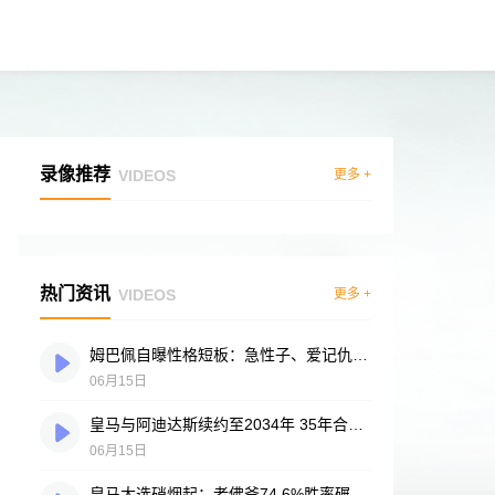
录像推荐
VIDEOS
更多 +
热门资讯
VIDEOS
更多 +
姆巴佩自曝性格短板：急性子、爱记仇、做事凭直觉，直言不讳常惹人嫌
06月15日
皇马与阿迪达斯续约至2034年 35年合作伙伴再续传奇
06月15日
皇马大选硝烟起：老佛爷74.6%胜率碾压对手，两大豪门蓝图谁更靠谱？