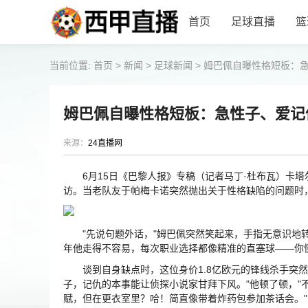
首页
足球直播
篮
当前位置:
首页
>
新闻
>
足球新闻
>
姆巴佩自曝性格短板：
姆巴佩自曝性格短板：急性子、爱记
来源：
24直播网
6月15日《巴黎人报》专稿（记者马丁·杜布瓦）卡塔
访。当老队友于帕梅卡诺突然抛出关于性格缺陷的问题时
"先说句题外话，"姆巴佩突然笑起来，手指无意识地转
年他走得不容易，每次职业选择都像精准的直塞球——你
谈到自身缺点时，这位身价1.8亿欧元的锋线杀手突然
子，记仇的本事能让侦探小说家甘拜下风。"他顿了顿，"
赋，但在更衣室里？哈！简直像带着炸药包参加茶话会。"