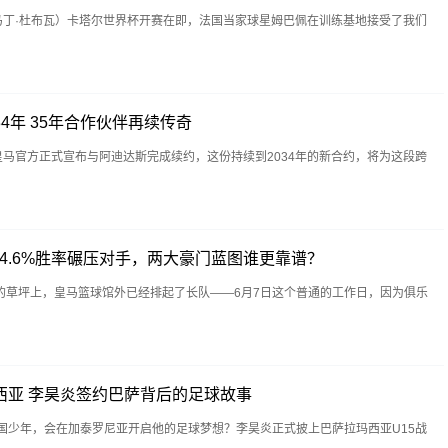
马丁·杜布瓦）卡塔尔世界杯开赛在即，法国当家球星姆巴佩在训练基地接受了我们
4年 35年合作伙伴再续传奇
皇马官方正式宣布与阿迪达斯完成续约，这份持续到2034年的新合约，将为这段跨
4.6%胜率碾压对手，两大豪门蓝图谁更靠谱？
的草坪上，皇马篮球馆外已经排起了长队——6月7日这个普通的工作日，因为俱乐
西亚 李昊炎签约巴萨背后的足球故事
国少年，会在加泰罗尼亚开启他的足球梦想？李昊炎正式披上巴萨拉玛西亚U15战