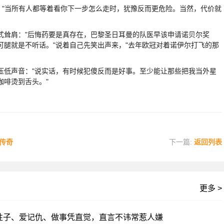
"当所有人都等着看你下一步怎么走时，犹豫反而更危险。当然，代价就
耸肩："后悔药要是真存在，巴黎圣日耳曼的队医早该申请诺贝尔奖
腿就是不听话。"说着自己先笑出声来，"去年欧冠对着诺伊尔打飞的那
低声音："说实话，有时候犯傻反而是好事。至少能让那些把我当外星
咖啡烫到舌头。"
续传奇
下一篇:
返回列表
更多 >
性子、爱记仇、做事凭直觉，直言不讳常惹人嫌