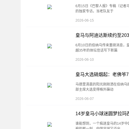
6月15日《巴黎人报》专稿（记者
的独家专访。当老队友于
2026-06-15
皇马与阿迪达斯续约至203
6月10日的伯纳乌传来重磅消息，
越35年的体坛佳话写下新篇
2026-06-10
皇马大选硝烟起：老佛爷7
马德里清晨的阳光刚刚洒在伯纳乌
部主席大选变得格外躁动
2026-06-07
14岁皇马小球迷圆梦拉玛
谁能想到，一个痴迷皇马的14岁中
袍的那一刻，中国足球又迈出