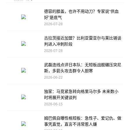
德容的膝盖，也许不用动刀？专家说“供血
好”是底气
2026-07-28
古拉茨接近加盟？比利亚雷亚尔与莱比锡谈
判进入冲刺阶段
2026-07-28
武磊连线点评日本队：无短板战舰碾压突尼
斯，多箭头攻击群令人胆寒
2026-06-22
独家：马竞紧急转向格里马尔多 未来数小
时将展开关键谈判
2026-06-15
姆巴佩自曝性格短板：急性子、爱记仇、做
事凭直觉，直言不讳常惹人嫌