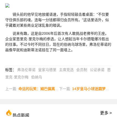
镜头前的他罕见地放缓语速，手指轻轻敲击着桌面："不仅要
守住俱乐部的魂，连每一分钱都得归会员所有。"这话里话外，似
乎藏着对某些商业足球乱象的暗讽。
说来有趣，这是自2006年后首次有人敢挑战老佛爷的王座。
企业家恩里克·里克尔梅的参选，让人想起当年卡尔德隆爆冷胜出
的往事。不过今时不同往日，现在的伯纳乌球场里，弗洛伦蒂诺的
画像早就和迪斯蒂法诺挂在了同一面墙上。
标签
：
弗洛伦蒂诺
皇家马德里
主席竞选
会员制
公证承诺
恩
里克·里克尔梅
伯纳乌
上一篇:
命运的玩笑：姆巴佩离队后巴黎欧冠两连冠，皇马巨星陷冠军荒
下一篇:
14岁皇马小球迷圆梦拉玛西亚 李昊炎签约巴萨背后的足球故事
更多 >
热点新闻