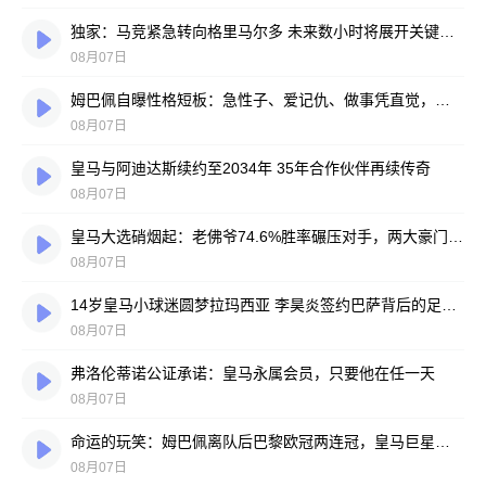
独家：马竞紧急转向格里马尔多 未来数小时将展开关键谈判
08月07日
姆巴佩自曝性格短板：急性子、爱记仇、做事凭直觉，直言不讳常惹人嫌
08月07日
皇马与阿迪达斯续约至2034年 35年合作伙伴再续传奇
08月07日
皇马大选硝烟起：老佛爷74.6%胜率碾压对手，两大豪门蓝图谁更靠谱？
08月07日
14岁皇马小球迷圆梦拉玛西亚 李昊炎签约巴萨背后的足球故事
08月07日
弗洛伦蒂诺公证承诺：皇马永属会员，只要他在任一天
08月07日
命运的玩笑：姆巴佩离队后巴黎欧冠两连冠，皇马巨星陷冠军荒
08月07日