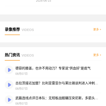
2026-06-15
录像推荐
VIDEOS
更多 +
热门资讯
VIDEOS
更多 +
德容的膝盖，也许不用动刀？专家说“供血好”是底气
08月07日
古拉茨接近加盟？比利亚雷亚尔与莱比锡谈判进入冲刺阶段
08月07日
武磊连线点评日本队：无短板战舰碾压突尼斯，多箭头攻击群令人胆寒
08月07日