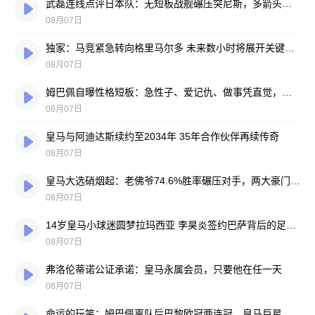
武磊连线点评日本队：无短板战舰碾压突尼斯，多箭头攻击群令人胆寒
08月07日
独家：马竞紧急转向格里马尔多 未来数小时将展开关键谈判
08月07日
姆巴佩自曝性格短板：急性子、爱记仇、做事凭直觉，直言不讳常惹人嫌
08月07日
皇马与阿迪达斯续约至2034年 35年合作伙伴再续传奇
08月07日
皇马大选硝烟起：老佛爷74.6%胜率碾压对手，两大豪门蓝图谁更靠谱？
08月07日
14岁皇马小球迷圆梦拉玛西亚 李昊炎签约巴萨背后的足球故事
08月07日
弗洛伦蒂诺公证承诺：皇马永属会员，只要他在任一天
08月07日
命运的玩笑：姆巴佩离队后巴黎欧冠两连冠，皇马巨星陷冠军荒