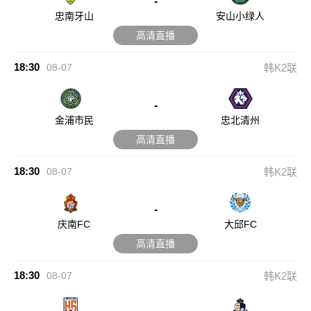
-
忠南牙山
安山小绿人
高清直播
18:30
08-07
韩K2联
-
金浦市民
忠北清州
高清直播
18:30
08-07
韩K2联
-
庆南FC
大邱FC
高清直播
18:30
08-07
韩K2联