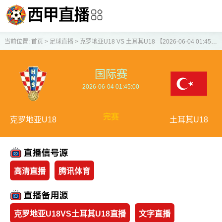
当前位置:
首页
>
足球直播
>
克罗地亚U18 VS 土耳其U18 【2026-06-04 01:45:00】
国际赛
2026-06-04 01:45:00
完赛
克罗地亚U18
土耳其U18
高清直播
腾讯体育
克罗地亚U18VS土耳其U18直播
文字直播