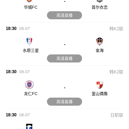
-
华城FC
首尔衣恋
高清直播
18:30
08-07
韩K2联
-
水原三星
金海
高清直播
18:30
08-07
韩K2联
-
龙仁FC
釜山偶像
高清直播
18:30
08-07
日职联