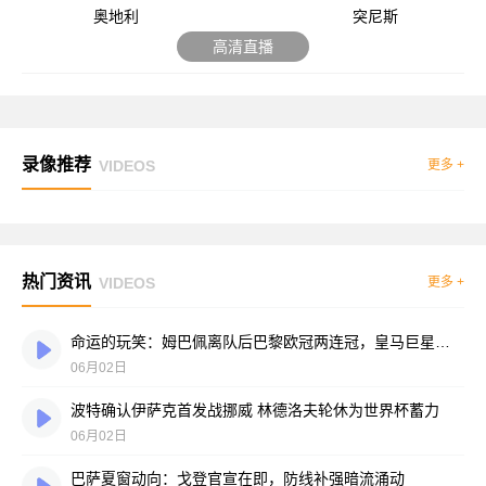
奥地利
突尼斯
高清直播
录像推荐
VIDEOS
更多 +
热门资讯
VIDEOS
更多 +
命运的玩笑：姆巴佩离队后巴黎欧冠两连冠，皇马巨星陷冠军荒
06月02日
波特确认伊萨克首发战挪威 林德洛夫轮休为世界杯蓄力
06月02日
巴萨夏窗动向：戈登官宣在即，防线补强暗流涌动