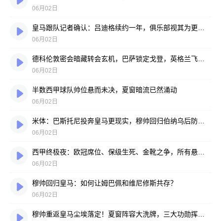
06月02日
皇马跟队记者确认：吕迪格续约一年，俱乐部视其为更衣室领袖
06月02日
德科伦敦密会暗藏转会玄机，巴萨锁定戈登，英格兰飞翼心属诺坎普
06月02日
半数西甲球队帅位悬而未决，夏窗暗流已然涌动
06月02日
米体：巴斯托尼投奔皇马更现实，穆帅回归伯纳乌后防迎巨变
06月02日
西甲终极夜：欧冠席位、保级生死、金靴之争，所有悬念压哨揭晓！
06月02日
穆帅回归皇马：如何让姆巴佩和维尼修斯共存？
06月02日
穆帅重返皇马尘埃落定！夏窗阵容大洗牌，三大功勋挥手告别，姆巴佩去留悬念重重