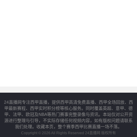
24直播网专注西甲直播，提供西甲高清免费直播、西甲全场回放、西
甲最新赛程、西甲实时积分榜等核心服务。同时覆盖英超、意甲、德
甲、法甲、欧冠及NBA等热门赛事完整录像与资讯。本站仅对公开资
源进行整理与引导，不实际存储任何视频内容，如有版权问题请联系
我们处理。收藏本页，整个赛季西甲比赛直播一场不落。
Copyright © 2026 All Rights Reserved 24直播网 版权所有