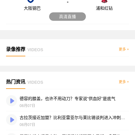
-
大阪钢巴
浦和红钻
高清直播
录像推荐
VIDEOS
更多 +
热门资讯
VIDEOS
更多 +
德容的膝盖，也许不用动刀？专家说“供血好”是底气
08月07日
古拉茨接近加盟？比利亚雷亚尔与莱比锡谈判进入冲刺阶段
08月07日