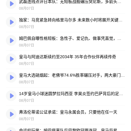
武磊连线点评日本队：无短板战舰碾压突尼斯，多箭头攻击群令人胆寒
08月07日
独家：马竞紧急转向格里马尔多 未来数小时将展开关键谈判
08月07日
姆巴佩自曝性格短板：急性子、爱记仇、做事凭直觉，直言不讳常惹人嫌
08月07日
皇马与阿迪达斯续约至2034年 35年合作伙伴再续传奇
08月07日
皇马大选硝烟起：老佛爷74.6%胜率碾压对手，两大豪门蓝图谁更靠谱？
08月07日
14岁皇马小球迷圆梦拉玛西亚 李昊炎签约巴萨背后的足球故事
08月07日
弗洛伦蒂诺公证承诺：皇马永属会员，只要他在任一天
08月07日
命运的玩笑：姆巴佩离队后巴黎欧冠两连冠，皇马巨星陷冠军荒