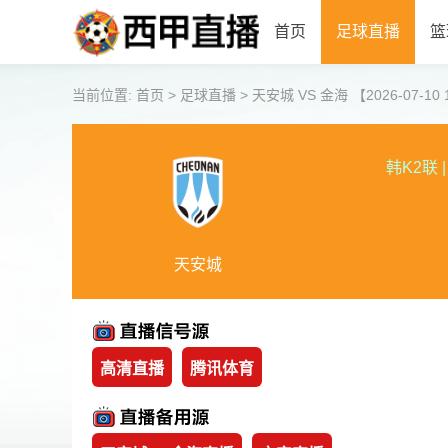
首页
足球直播
篮
当前位置:
首页
>
足球直播
>
天安城 VS 金海 【2026-07-10 1
韩K2联
|
天安城
高清直播
腾讯体育