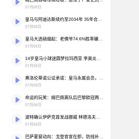
07月08日
皇马与阿迪达斯续约至2034年 35年合作伙伴再续传奇
07月08日
皇马大选硝烟起：老佛爷74.6%胜率碾压对手，两大豪门蓝图谁更靠谱？
07月08日
14岁皇马小球迷圆梦拉玛西亚 李昊炎签约巴萨背后的足球故事
资
07月08日
弗洛伦蒂诺公证承诺：皇马永属会员，只要他在任一天
07月08日
命运的玩笑：姆巴佩离队后巴黎欧冠两连冠，皇马巨星陷冠军荒
07月08日
波特确认伊萨克首发战挪威 林德洛夫轮休为世界杯蓄力
07月08日
巴萨夏窗动向：戈登官宣在即，防线补强暗流涌动