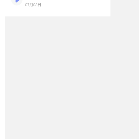
07月08日