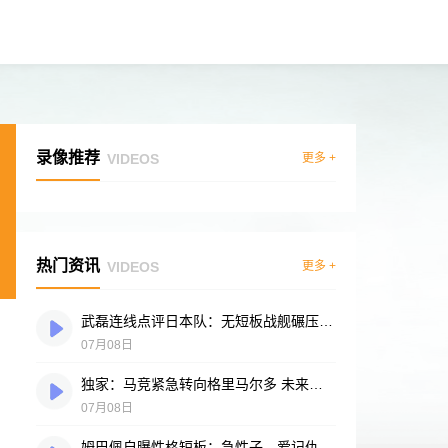
录像推荐
VIDEOS
更多 +
热门资讯
VIDEOS
更多 +
武磊连线点评日本队：无短板战舰碾压突尼斯，多箭头攻击群令人胆寒
07月08日
独家：马竞紧急转向格里马尔多 未来数小时将展开关键谈判
07月08日
姆巴佩自曝性格短板：急性子、爱记仇、做事凭直觉，直言不讳常惹人嫌