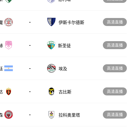
-
高清直播
魔
伊斯卡尔德斯
-
高清直播
赫
新圣徒
-
高清直播
廷
埃及
-
高清直播
达
古比斯
-
高清直播
森
拉科奥里塔