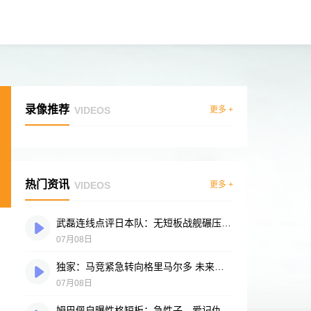
录像推荐
VIDEOS
更多 +
热门资讯
VIDEOS
更多 +
武磊连线点评日本队：无短板战舰碾压突尼斯，多箭头攻击群令人胆寒
07月08日
独家：马竞紧急转向格里马尔多 未来数小时将展开关键谈判
07月08日
姆巴佩自曝性格短板：急性子、爱记仇、做事凭直觉，直言不讳常惹人嫌