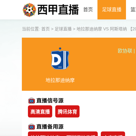
首页
足球直播
篮
当前位置:
首页
>
足球直播
>
地拉那迪纳摩 VS 阿斯塔纳 【2026-
欧协联
|
地拉那迪纳摩
高清直播
腾讯体育