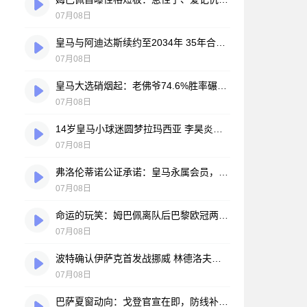
07月08日
皇马与阿迪达斯续约至2034年 35年合作伙伴再续传奇
07月08日
皇马大选硝烟起：老佛爷74.6%胜率碾压对手，两大豪门蓝图谁更靠谱？
07月08日
14岁皇马小球迷圆梦拉玛西亚 李昊炎签约巴萨背后的足球故事
07月08日
弗洛伦蒂诺公证承诺：皇马永属会员，只要他在任一天
07月08日
命运的玩笑：姆巴佩离队后巴黎欧冠两连冠，皇马巨星陷冠军荒
07月08日
波特确认伊萨克首发战挪威 林德洛夫轮休为世界杯蓄力
07月08日
巴萨夏窗动向：戈登官宣在即，防线补强暗流涌动