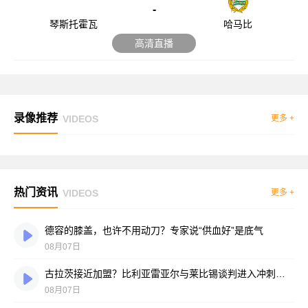
-
琴斯托霍瓦
哈马比
高清直播
录像推荐
VIDEOS
更多 +
热门资讯
VIDEOS
更多 +
德容的膝盖，也许不用动刀？专家说“供血好”是底气
08月07日
古拉茨接近加盟？比利亚雷亚尔与莱比锡谈判进入冲刺阶段
08月07日