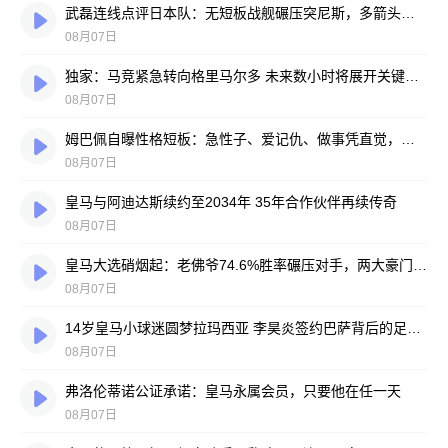
武磊连线点评日本队：无短板战舰碾压突尼斯，多箭头攻击群令人胆寒
08月07日
独家：马竞紧急转向格里马尔多 未来数小时将展开关键谈判
08月07日
姆巴佩自曝性格短板：急性子、爱记仇、做事凭直觉，直言不讳常惹人嫌
08月07日
皇马与阿迪达斯续约至2034年 35年合作伙伴再续传奇
08月07日
皇马大选硝烟起：老佛爷74.6%胜率碾压对手，两大豪门蓝图谁更靠谱？
08月07日
14岁皇马小球迷圆梦拉玛西亚 李昊炎签约巴萨背后的足球故事
08月07日
弗洛伦蒂诺公证承诺：皇马永属会员，只要他在任一天
08月07日