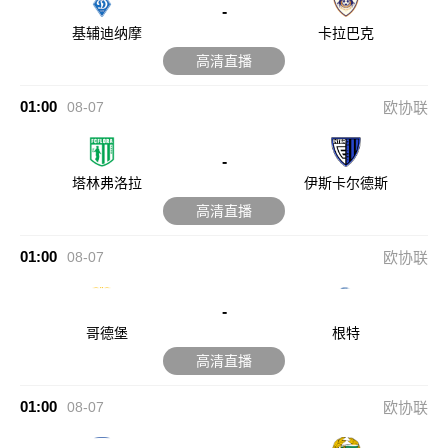
-
基辅迪纳摩
卡拉巴克
高清直播
01:00
08-07
欧协联
-
塔林弗洛拉
伊斯卡尔德斯
高清直播
01:00
08-07
欧协联
-
哥德堡
根特
高清直播
01:00
08-07
欧协联