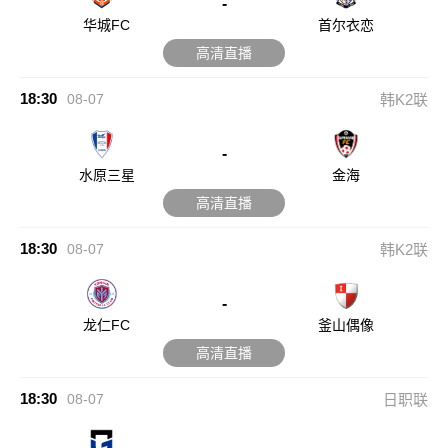
-
华城FC
首尔衣恋
高清直播
18:30
08-07
韩K2联
-
水原三星
金海
高清直播
18:30
08-07
韩K2联
-
龙仁FC
釜山偶像
高清直播
18:30
08-07
日职联