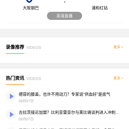
-
大阪钢巴
浦和红钻
高清直播
录像推荐
VIDEOS
更多 +
热门资讯
VIDEOS
更多 +
德容的膝盖，也许不用动刀？专家说“供血好”是底气
08月07日
古拉茨接近加盟？比利亚雷亚尔与莱比锡谈判进入冲刺阶段
08月07日