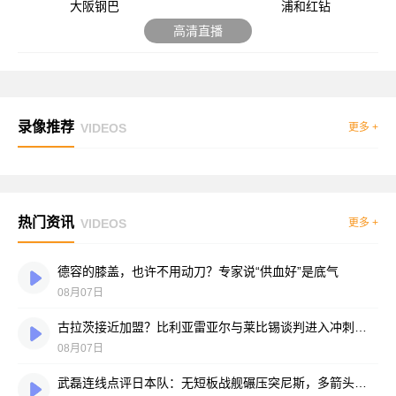
大阪钢巴
浦和红钻
高清直播
录像推荐
VIDEOS
更多 +
热门资讯
VIDEOS
更多 +
德容的膝盖，也许不用动刀？专家说“供血好”是底气
08月07日
古拉茨接近加盟？比利亚雷亚尔与莱比锡谈判进入冲刺阶段
08月07日
武磊连线点评日本队：无短板战舰碾压突尼斯，多箭头攻击群令人胆寒