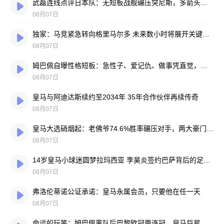
武磊连线点评日本队：无短板战舰碾压突尼斯，多箭头攻击群令人胆寒
08月07日
独家：马竞紧急转向格里马尔多 未来数小时将展开关键谈判
08月07日
姆巴佩自曝性格短板：急性子、爱记仇、做事凭直觉，直言不讳常惹人嫌
08月07日
皇马与阿迪达斯续约至2034年 35年合作伙伴再续传奇
08月07日
皇马大选硝烟起：老佛爷74.6%胜率碾压对手，两大豪门蓝图谁更靠谱？
08月07日
14岁皇马小球迷圆梦拉玛西亚 李昊炎签约巴萨背后的足球故事
08月07日
弗洛伦蒂诺公证承诺：皇马永属会员，只要他在任一天
08月07日
命运的玩笑：姆巴佩离队后巴黎欧冠两连冠，皇马巨星陷冠军荒