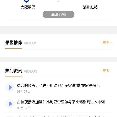
-
大阪钢巴
浦和红钻
高清直播
录像推荐
VIDEOS
更多 +
热门资讯
VIDEOS
更多 +
德容的膝盖，也许不用动刀？专家说“供血好”是底气
08月07日
古拉茨接近加盟？比利亚雷亚尔与莱比锡谈判进入冲刺阶段
08月07日