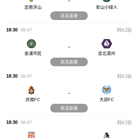
-
忠南牙山
安山小绿人
高清直播
18:30
08-07
韩K2联
-
金浦市民
忠北清州
高清直播
18:30
08-07
韩K2联
-
庆南FC
大邱FC
高清直播
18:30
08-07
韩K2联