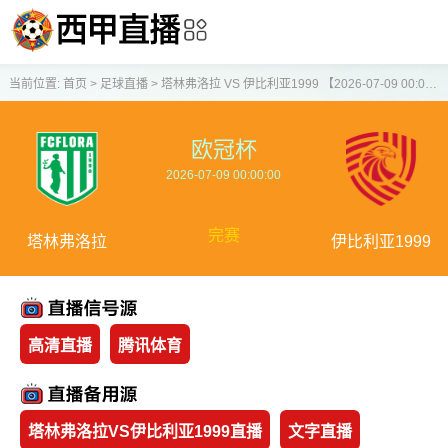
当前位置:
首页
>
足球直播
>
塔林弗洛拉 VS 伊比利亚1999 【2026-07-09 00:00:00】
欧冠杯
2026-07-09 00:00:00
完赛
塔林弗洛拉
伊比利亚1999
高清直播
腾讯体育
塔林弗洛拉VS伊比利亚1999直播
文字直播