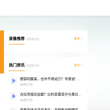
录像推荐
VIDEOS
更多 +
热门资讯
VIDEOS
更多 +
德容的膝盖，也许不用动刀？专家说“供血好”是底气
08月07日
古拉茨接近加盟？比利亚雷亚尔与莱比锡谈判进入冲刺阶段
08月07日
武磊连线点评日本队：无短板战舰碾压突尼斯，多箭头攻击群令人胆寒