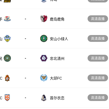
-
高清直播
手
鹿岛鹿角
-
高清直播
山
安山小绿人
-
高清直播
忠北清州
民
-
高清直播
C
大邱FC
-
高清直播
C
首尔衣恋