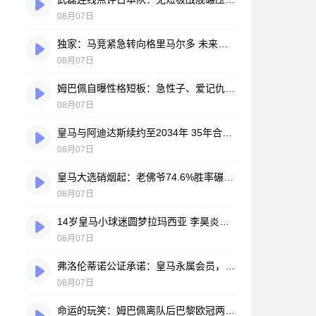
08月07日
独家：马竞紧急转向格里马尔多 未来数小时将展开关键谈判
08月07日
姆巴佩自曝性格短板：急性子、爱记仇、做事凭直觉，直言不讳常惹人嫌
08月07日
皇马与阿迪达斯续约至2034年 35年合作伙伴再续传奇
08月07日
皇马大选硝烟起：老佛爷74.6%胜率碾压对手，两大豪门蓝图谁更靠谱？
08月07日
14岁皇马小球迷圆梦拉玛西亚 李昊炎签约巴萨背后的足球故事
08月07日
弗洛伦蒂诺公证承诺：皇马永属会员，只要他在任一天
08月07日
命运的玩笑：姆巴佩离队后巴黎欧冠两连冠，皇马巨星陷冠军荒