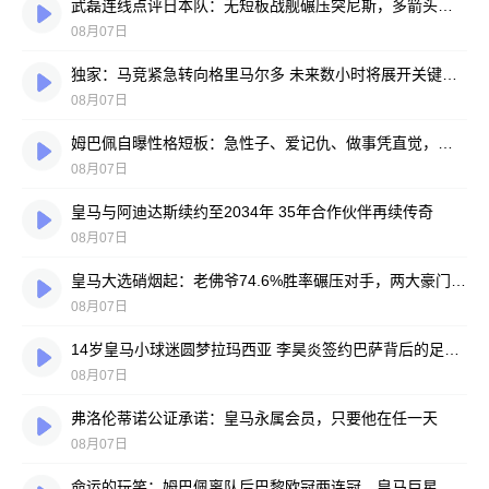
武磊连线点评日本队：无短板战舰碾压突尼斯，多箭头攻击群令人胆寒
08月07日
独家：马竞紧急转向格里马尔多 未来数小时将展开关键谈判
08月07日
姆巴佩自曝性格短板：急性子、爱记仇、做事凭直觉，直言不讳常惹人嫌
08月07日
皇马与阿迪达斯续约至2034年 35年合作伙伴再续传奇
08月07日
皇马大选硝烟起：老佛爷74.6%胜率碾压对手，两大豪门蓝图谁更靠谱？
08月07日
14岁皇马小球迷圆梦拉玛西亚 李昊炎签约巴萨背后的足球故事
08月07日
弗洛伦蒂诺公证承诺：皇马永属会员，只要他在任一天
08月07日
命运的玩笑：姆巴佩离队后巴黎欧冠两连冠，皇马巨星陷冠军荒