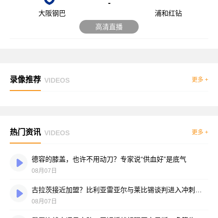
-
大阪钢巴
浦和红钻
高清直播
录像推荐
VIDEOS
更多 +
热门资讯
VIDEOS
更多 +
德容的膝盖，也许不用动刀？专家说“供血好”是底气
08月07日
古拉茨接近加盟？比利亚雷亚尔与莱比锡谈判进入冲刺阶段
08月07日