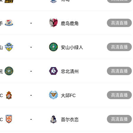
-
高清直播
手
鹿岛鹿角
-
高清直播
山
安山小绿人
-
高清直播
忠北清州
民
-
高清直播
C
大邱FC
-
高清直播
C
首尔衣恋