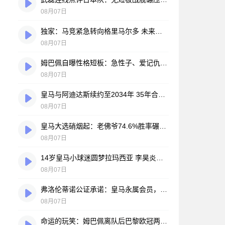
08月07日
独家：马竞紧急转向格里马尔多 未来数小时将展开关键谈判
08月07日
姆巴佩自曝性格短板：急性子、爱记仇、做事凭直觉，直言不讳常惹人嫌
08月07日
皇马与阿迪达斯续约至2034年 35年合作伙伴再续传奇
08月07日
皇马大选硝烟起：老佛爷74.6%胜率碾压对手，两大豪门蓝图谁更靠谱？
08月07日
14岁皇马小球迷圆梦拉玛西亚 李昊炎签约巴萨背后的足球故事
08月07日
弗洛伦蒂诺公证承诺：皇马永属会员，只要他在任一天
08月07日
命运的玩笑：姆巴佩离队后巴黎欧冠两连冠，皇马巨星陷冠军荒