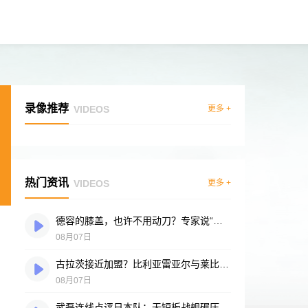
录像推荐
VIDEOS
更多 +
热门资讯
VIDEOS
更多 +
德容的膝盖，也许不用动刀？专家说“供血好”是底气
08月07日
古拉茨接近加盟？比利亚雷亚尔与莱比锡谈判进入冲刺阶段
08月07日
武磊连线点评日本队：无短板战舰碾压突尼斯，多箭头攻击群令人胆寒