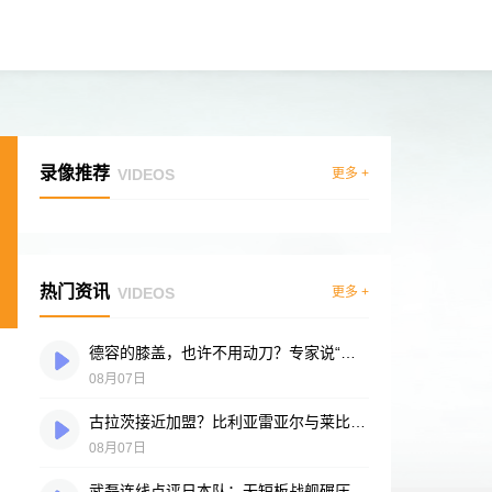
录像推荐
VIDEOS
更多 +
热门资讯
VIDEOS
更多 +
德容的膝盖，也许不用动刀？专家说“供血好”是底气
08月07日
古拉茨接近加盟？比利亚雷亚尔与莱比锡谈判进入冲刺阶段
08月07日
武磊连线点评日本队：无短板战舰碾压突尼斯，多箭头攻击群令人胆寒