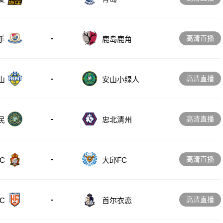
-
高清直播
手
鹿岛鹿角
-
高清直播
山
安山小绿人
-
高清直播
忠北清州
民
-
高清直播
C
大邱FC
-
高清直播
C
首尔衣恋