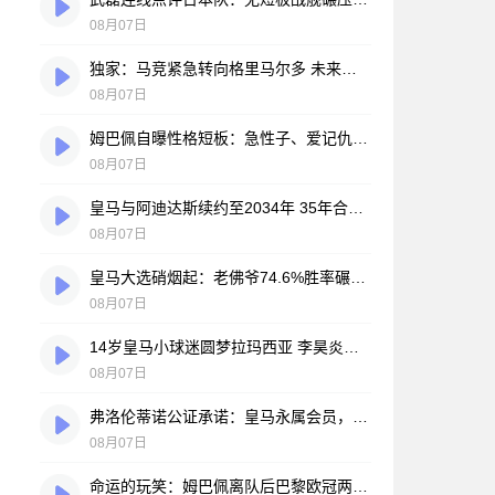
08月07日
独家：马竞紧急转向格里马尔多 未来数小时将展开关键谈判
08月07日
姆巴佩自曝性格短板：急性子、爱记仇、做事凭直觉，直言不讳常惹人嫌
08月07日
皇马与阿迪达斯续约至2034年 35年合作伙伴再续传奇
08月07日
皇马大选硝烟起：老佛爷74.6%胜率碾压对手，两大豪门蓝图谁更靠谱？
08月07日
14岁皇马小球迷圆梦拉玛西亚 李昊炎签约巴萨背后的足球故事
08月07日
弗洛伦蒂诺公证承诺：皇马永属会员，只要他在任一天
08月07日
命运的玩笑：姆巴佩离队后巴黎欧冠两连冠，皇马巨星陷冠军荒