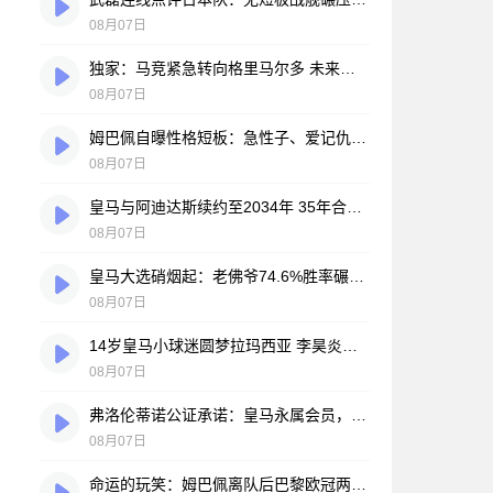
08月07日
独家：马竞紧急转向格里马尔多 未来数小时将展开关键谈判
08月07日
姆巴佩自曝性格短板：急性子、爱记仇、做事凭直觉，直言不讳常惹人嫌
08月07日
皇马与阿迪达斯续约至2034年 35年合作伙伴再续传奇
、
08月07日
皇马大选硝烟起：老佛爷74.6%胜率碾压对手，两大豪门蓝图谁更靠谱？
08月07日
14岁皇马小球迷圆梦拉玛西亚 李昊炎签约巴萨背后的足球故事
08月07日
弗洛伦蒂诺公证承诺：皇马永属会员，只要他在任一天
08月07日
命运的玩笑：姆巴佩离队后巴黎欧冠两连冠，皇马巨星陷冠军荒