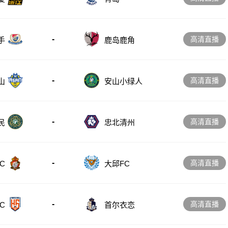
-
高清直播
手
鹿岛鹿角
-
高清直播
山
安山小绿人
-
高清直播
忠北清州
民
-
高清直播
C
大邱FC
-
高清直播
C
首尔衣恋