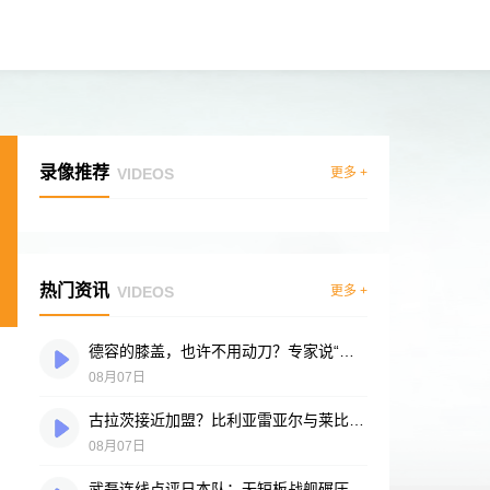
录像推荐
VIDEOS
更多 +
热门资讯
VIDEOS
更多 +
德容的膝盖，也许不用动刀？专家说“供血好”是底气
08月07日
古拉茨接近加盟？比利亚雷亚尔与莱比锡谈判进入冲刺阶段
08月07日
武磊连线点评日本队：无短板战舰碾压突尼斯，多箭头攻击群令人胆寒