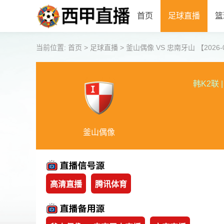
首页
足球直播
篮
当前位置:
首页
>
足球直播
>
釜山偶像 VS 忠南牙山 【2026-06
韩K2联
|
釜山偶像
高清直播
腾讯体育