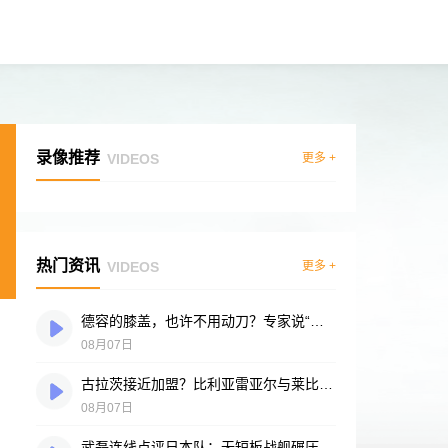
录像推荐
VIDEOS
更多 +
热门资讯
VIDEOS
更多 +
德容的膝盖，也许不用动刀？专家说“供血好”是底气
08月07日
古拉茨接近加盟？比利亚雷亚尔与莱比锡谈判进入冲刺阶段
08月07日
武磊连线点评日本队：无短板战舰碾压突尼斯，多箭头攻击群令人胆寒