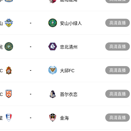
-
高清直播
山
安山小绿人
-
高清直播
忠北清州
民
-
高清直播
C
大邱FC
-
高清直播
C
首尔衣恋
-
高清直播
星
金海