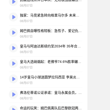
08月07日
独家：马竞紧急转向格里马尔多 未来数小时将展开关键谈判
08月07日
姆巴佩自曝性格短板：急性子、爱记仇、做事凭直觉，直言不讳常惹人嫌
08月07日
皇马与阿迪达斯续约至2034年 35年合作伙伴再续传奇
08月07日
皇马大选硝烟起：老佛爷74.6%胜率碾压对手，两大豪门蓝图谁更靠谱？
08月07日
14岁皇马小球迷圆梦拉玛西亚 李昊炎签约巴萨背后的足球故事
08月07日
弗洛伦蒂诺公证承诺：皇马永属会员，只要他在任一天
08月07日
命运的玩笑：姆巴佩离队后巴黎欧冠两连冠，皇马巨星陷冠军荒