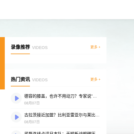
录像推荐
VIDEOS
更多 +
热门资讯
VIDEOS
更多 +
德容的膝盖，也许不用动刀？专家说“供血好”是底气
08月07日
古拉茨接近加盟？比利亚雷亚尔与莱比锡谈判进入冲刺阶段
08月07日
武磊连线点评日本队：无短板战舰碾压突尼斯，多箭头攻击群令人胆寒