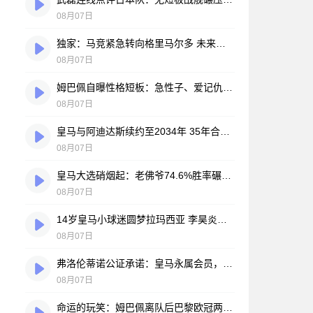
08月07日
独家：马竞紧急转向格里马尔多 未来数小时将展开关键谈判
08月07日
姆巴佩自曝性格短板：急性子、爱记仇、做事凭直觉，直言不讳常惹人嫌
08月07日
皇马与阿迪达斯续约至2034年 35年合作伙伴再续传奇
08月07日
皇马大选硝烟起：老佛爷74.6%胜率碾压对手，两大豪门蓝图谁更靠谱？
08月07日
14岁皇马小球迷圆梦拉玛西亚 李昊炎签约巴萨背后的足球故事
08月07日
弗洛伦蒂诺公证承诺：皇马永属会员，只要他在任一天
08月07日
命运的玩笑：姆巴佩离队后巴黎欧冠两连冠，皇马巨星陷冠军荒