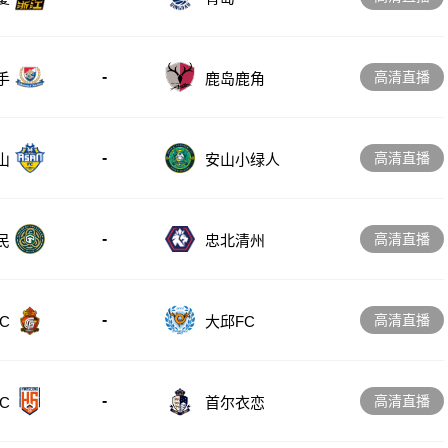
-
高清直播
手
鹿岛鹿角
-
高清直播
山
安山小绿人
-
高清直播
忠北清州
民
-
高清直播
C
大邱FC
-
高清直播
C
首尔衣恋