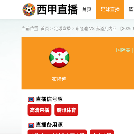
首页
足球直播
篮
当前位置:
首页
>
足球直播
>
布隆迪 VS 赤道几内亚 【2026-06
国际赛
|
布隆迪
高清直播
腾讯体育