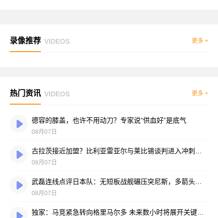
录像推荐
VIDEOS
更多 +
热门资讯
VIDEOS
更多 +
德容的膝盖，也许不用动刀？专家说“供血好”是底气
08月07日
古拉茨接近加盟？比利亚雷亚尔与莱比锡谈判进入冲刺阶段
08月07日
武磊连线点评日本队：无短板战舰碾压突尼斯，多箭头攻击群令人胆寒
08月07日
独家：马竞紧急转向格里马尔多 未来数小时将展开关键谈判