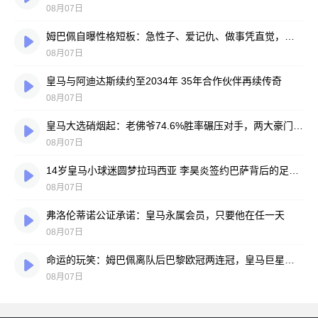
08月07日
姆巴佩自曝性格短板：急性子、爱记仇、做事凭直觉，直言不讳常惹人嫌
08月07日
皇马与阿迪达斯续约至2034年 35年合作伙伴再续传奇
08月07日
皇马大选硝烟起：老佛爷74.6%胜率碾压对手，两大豪门蓝图谁更靠谱？
08月07日
14岁皇马小球迷圆梦拉玛西亚 李昊炎签约巴萨背后的足球故事
08月07日
弗洛伦蒂诺公证承诺：皇马永属会员，只要他在任一天
08月07日
命运的玩笑：姆巴佩离队后巴黎欧冠两连冠，皇马巨星陷冠军荒
08月07日