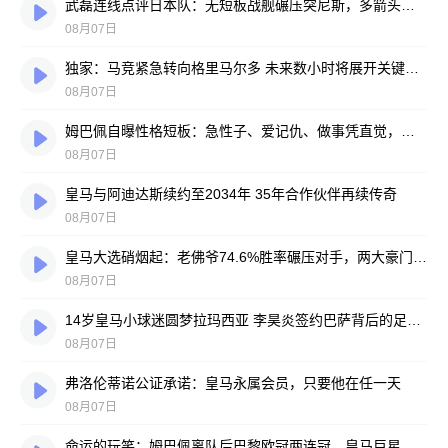
武磊连线点评日本队：无短板战舰碾压突尼斯，多箭头攻击群令人胆寒
08月07日
独家：马竞紧急转向格里马尔多 未来数小时将展开关键谈判
08月07日
姆巴佩自曝性格短板：急性子、爱记仇、做事凭直觉，直言不讳常惹人嫌
08月07日
皇马与阿迪达斯续约至2034年 35年合作伙伴再续传奇
08月07日
皇马大选硝烟起：老佛爷74.6%胜率碾压对手，两大豪门蓝图谁更靠谱？
08月07日
14岁皇马小球迷圆梦拉玛西亚 李昊炎签约巴萨背后的足球故事
08月07日
弗洛伦蒂诺公证承诺：皇马永属会员，只要他在任一天
08月07日
命运的玩笑：姆巴佩离队后巴黎欧冠两连冠，皇马巨星陷冠军荒