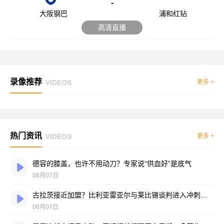
-
大阪钢巴
浦和红钻
高清直播
录像推荐
VIDEOS
更多 +
热门资讯
VIDEOS
更多 +
德容的膝盖，也许不用动刀？专家说“供血好”是底气
08月07日
古拉茨接近加盟？比利亚雷亚尔与莱比锡谈判进入冲刺阶段
08月07日