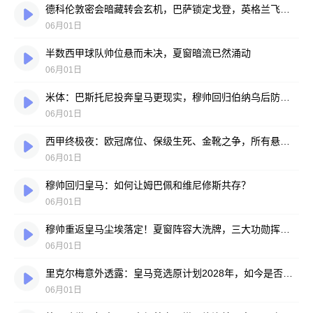
德科伦敦密会暗藏转会玄机，巴萨锁定戈登，英格兰飞翼心属诺坎普
06月01日
半数西甲球队帅位悬而未决，夏窗暗流已然涌动
06月01日
米体：巴斯托尼投奔皇马更现实，穆帅回归伯纳乌后防迎巨变
06月01日
西甲终极夜：欧冠席位、保级生死、金靴之争，所有悬念压哨揭晓！
06月01日
穆帅回归皇马：如何让姆巴佩和维尼修斯共存？
06月01日
穆帅重返皇马尘埃落定！夏窗阵容大洗牌，三大功勋挥手告别，姆巴佩去留悬念重重
06月01日
里克尔梅意外透露：皇马竞选原计划2028年，如今是否参选成悬念
06月01日