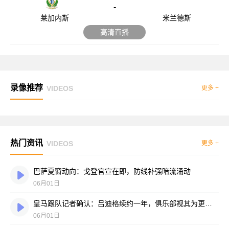
-
莱加内斯
米兰德斯
高清直播
录像推荐
VIDEOS
更多 +
热门资讯
VIDEOS
更多 +
巴萨夏窗动向：戈登官宣在即，防线补强暗流涌动
06月01日
皇马跟队记者确认：吕迪格续约一年，俱乐部视其为更衣室领袖
06月01日