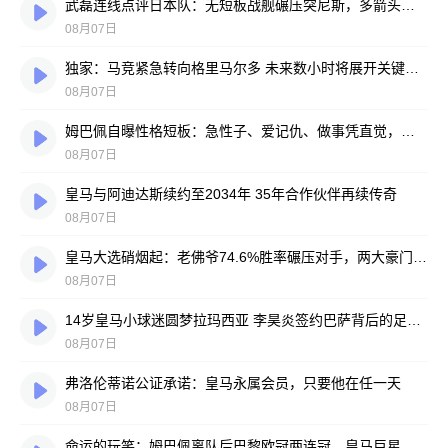
武磊连线点评日本队：无短板战舰碾压突尼斯，多箭头攻击群令人胆寒
08月07日
独家：马竞紧急转向格里马尔多 未来数小时将展开关键谈判
08月07日
姆巴佩自曝性格短板：急性子、爱记仇、做事凭直觉，直言不讳常惹人嫌
08月07日
皇马与阿迪达斯续约至2034年 35年合作伙伴再续传奇
08月07日
皇马大选硝烟起：老佛爷74.6%胜率碾压对手，两大豪门蓝图谁更靠谱？
08月07日
14岁皇马小球迷圆梦拉玛西亚 李昊炎签约巴萨背后的足球故事
08月07日
弗洛伦蒂诺公证承诺：皇马永属会员，只要他在任一天
08月07日
命运的玩笑：姆巴佩离队后巴黎欧冠两连冠，皇马巨星陷冠军荒