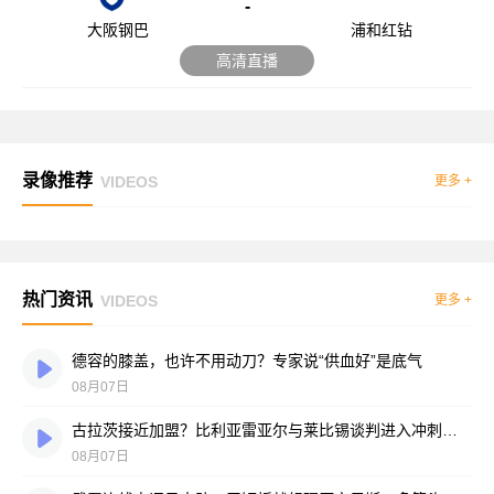
-
大阪钢巴
浦和红钻
高清直播
录像推荐
VIDEOS
更多 +
热门资讯
VIDEOS
更多 +
德容的膝盖，也许不用动刀？专家说“供血好”是底气
08月07日
古拉茨接近加盟？比利亚雷亚尔与莱比锡谈判进入冲刺阶段
08月07日