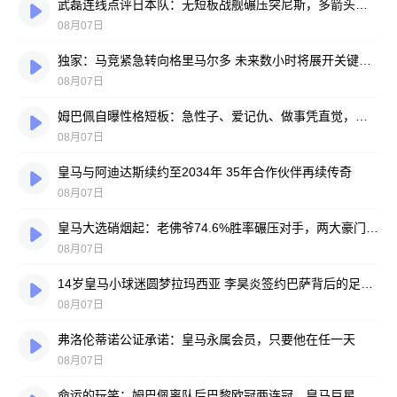
武磊连线点评日本队：无短板战舰碾压突尼斯，多箭头攻击群令人胆寒
08月07日
独家：马竞紧急转向格里马尔多 未来数小时将展开关键谈判
08月07日
姆巴佩自曝性格短板：急性子、爱记仇、做事凭直觉，直言不讳常惹人嫌
08月07日
皇马与阿迪达斯续约至2034年 35年合作伙伴再续传奇
08月07日
皇马大选硝烟起：老佛爷74.6%胜率碾压对手，两大豪门蓝图谁更靠谱？
08月07日
14岁皇马小球迷圆梦拉玛西亚 李昊炎签约巴萨背后的足球故事
08月07日
弗洛伦蒂诺公证承诺：皇马永属会员，只要他在任一天
08月07日
命运的玩笑：姆巴佩离队后巴黎欧冠两连冠，皇马巨星陷冠军荒