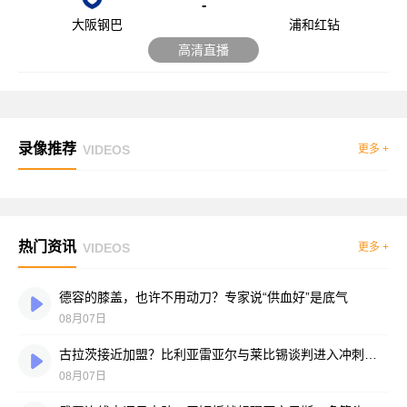
-
大阪钢巴
浦和红钻
高清直播
录像推荐
VIDEOS
更多 +
热门资讯
VIDEOS
更多 +
德容的膝盖，也许不用动刀？专家说“供血好”是底气
08月07日
古拉茨接近加盟？比利亚雷亚尔与莱比锡谈判进入冲刺阶段
08月07日