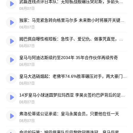
武磊连线点评日本队：无短板战舰碾压突尼斯，多箭头攻击群令人胆寒
08月07日
独家：马竞紧急转向格里马尔多 未来数小时将展开关键谈判
08月07日
姆巴佩自曝性格短板：急性子、爱记仇、做事凭直觉，直言不讳常惹人嫌
08月07日
皇马与阿迪达斯续约至2034年 35年合作伙伴再续传奇
08月07日
皇马大选硝烟起：老佛爷74.6%胜率碾压对手，两大豪门蓝图谁更靠谱？
08月07日
14岁皇马小球迷圆梦拉玛西亚 李昊炎签约巴萨背后的足球故事
08月07日
弗洛伦蒂诺公证承诺：皇马永属会员，只要他在任一天
08月07日
命运的玩笑：姆巴佩离队后巴黎欧冠两连冠，皇马巨星陷冠军荒