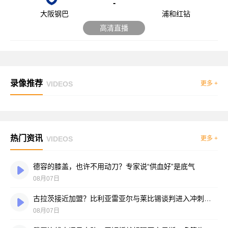
-
大阪钢巴
浦和红钻
高清直播
录像推荐
VIDEOS
更多 +
热门资讯
VIDEOS
更多 +
德容的膝盖，也许不用动刀？专家说“供血好”是底气
08月07日
古拉茨接近加盟？比利亚雷亚尔与莱比锡谈判进入冲刺阶段
08月07日