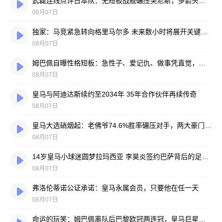
武磊连线点评日本队：无短板战舰碾压突尼斯，多箭头攻击群令人胆寒
08月07日
独家：马竞紧急转向格里马尔多 未来数小时将展开关键谈判
08月07日
姆巴佩自曝性格短板：急性子、爱记仇、做事凭直觉，直言不讳常惹人嫌
08月07日
皇马与阿迪达斯续约至2034年 35年合作伙伴再续传奇
08月07日
皇马大选硝烟起：老佛爷74.6%胜率碾压对手，两大豪门蓝图谁更靠谱？
08月07日
14岁皇马小球迷圆梦拉玛西亚 李昊炎签约巴萨背后的足球故事
08月07日
弗洛伦蒂诺公证承诺：皇马永属会员，只要他在任一天
08月07日
命运的玩笑：姆巴佩离队后巴黎欧冠两连冠，皇马巨星陷冠军荒