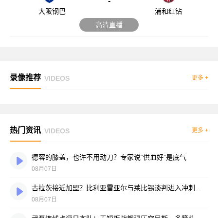
-
大阪钢巴
浦和红钻
高清直播
录像推荐
VIDEOS
更多 +
热门资讯
VIDEOS
更多 +
德容的膝盖，也许不用动刀？专家说“供血好”是底气
08月07日
古拉茨接近加盟？比利亚雷亚尔与莱比锡谈判进入冲刺阶段
08月07日