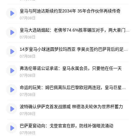
皇马与阿迪达斯续约至2034年 35年合作伙伴再续传奇
07月08日
皇马大选硝烟起：老佛爷74.6%胜率碾压对手，两大豪门蓝图谁更靠谱？
07月08日
14岁皇马小球迷圆梦拉玛西亚 李昊炎签约巴萨背后的足球故事
07月08日
弗洛伦蒂诺公证承诺：皇马永属会员，只要他在任一天
07月08日
命运的玩笑：姆巴佩离队后巴黎欧冠两连冠，皇马巨星陷冠军荒
07月08日
波特确认伊萨克首发战挪威 林德洛夫轮休为世界杯蓄力
07月08日
巴萨夏窗动向：戈登官宣在即，防线补强暗流涌动
07月08日