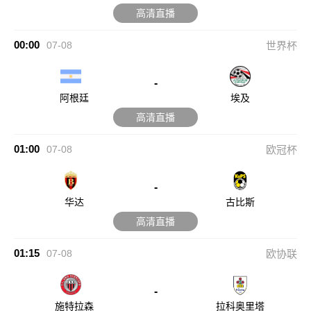
高清直播
00:00
07-08
世界杯
-
阿根廷
埃及
高清直播
01:00
07-08
欧冠杯
-
华达
古比斯
高清直播
01:15
07-08
欧协联
-
施特拉森
拉科奥里塔