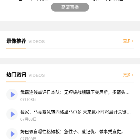
高清直播
录像推荐
VIDEOS
更多 +
热门资讯
VIDEOS
更多 +
武磊连线点评日本队：无短板战舰碾压突尼斯，多箭头攻击群令人胆寒
07月08日
独家：马竞紧急转向格里马尔多 未来数小时将展开关键谈判
07月08日
姆巴佩自曝性格短板：急性子、爱记仇、做事凭直觉，直言不讳常惹人嫌
07月08日