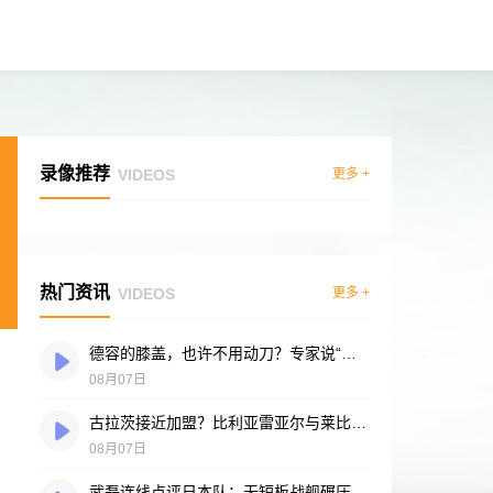
录像推荐
VIDEOS
更多 +
热门资讯
VIDEOS
更多 +
德容的膝盖，也许不用动刀？专家说“供血好”是底气
08月07日
古拉茨接近加盟？比利亚雷亚尔与莱比锡谈判进入冲刺阶段
08月07日
武磊连线点评日本队：无短板战舰碾压突尼斯，多箭头攻击群令人胆寒