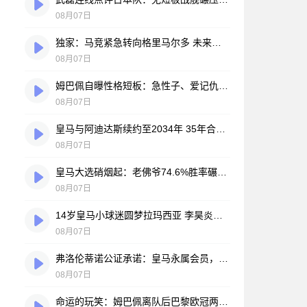
08月07日
独家：马竞紧急转向格里马尔多 未来数小时将展开关键谈判
08月07日
姆巴佩自曝性格短板：急性子、爱记仇、做事凭直觉，直言不讳常惹人嫌
08月07日
皇马与阿迪达斯续约至2034年 35年合作伙伴再续传奇
08月07日
皇马大选硝烟起：老佛爷74.6%胜率碾压对手，两大豪门蓝图谁更靠谱？
08月07日
14岁皇马小球迷圆梦拉玛西亚 李昊炎签约巴萨背后的足球故事
08月07日
弗洛伦蒂诺公证承诺：皇马永属会员，只要他在任一天
08月07日
命运的玩笑：姆巴佩离队后巴黎欧冠两连冠，皇马巨星陷冠军荒