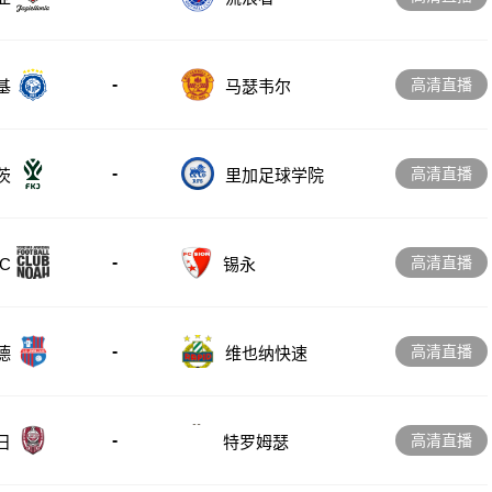
-
高清直播
基
马瑟韦尔
-
高清直播
茨
里加足球学院
-
高清直播
C
锡永
-
高清直播
德
维也纳快速
-
高清直播
日
特罗姆瑟