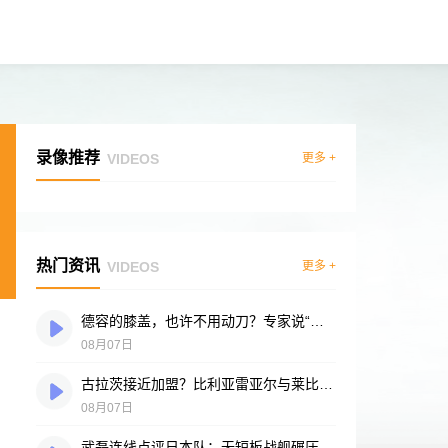
录像推荐
VIDEOS
更多 +
热门资讯
VIDEOS
更多 +
德容的膝盖，也许不用动刀？专家说“供血好”是底气
08月07日
古拉茨接近加盟？比利亚雷亚尔与莱比锡谈判进入冲刺阶段
08月07日
武磊连线点评日本队：无短板战舰碾压突尼斯，多箭头攻击群令人胆寒