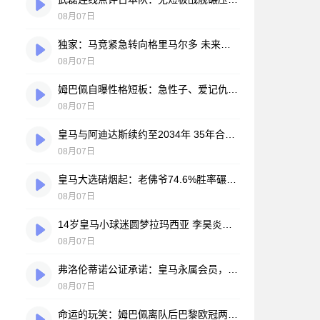
08月07日
独家：马竞紧急转向格里马尔多 未来数小时将展开关键谈判
08月07日
姆巴佩自曝性格短板：急性子、爱记仇、做事凭直觉，直言不讳常惹人嫌
08月07日
皇马与阿迪达斯续约至2034年 35年合作伙伴再续传奇
08月07日
皇马大选硝烟起：老佛爷74.6%胜率碾压对手，两大豪门蓝图谁更靠谱？
08月07日
14岁皇马小球迷圆梦拉玛西亚 李昊炎签约巴萨背后的足球故事
08月07日
弗洛伦蒂诺公证承诺：皇马永属会员，只要他在任一天
08月07日
命运的玩笑：姆巴佩离队后巴黎欧冠两连冠，皇马巨星陷冠军荒