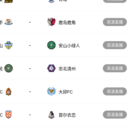
-
高清直播
手
鹿岛鹿角
-
高清直播
山
安山小绿人
-
高清直播
忠北清州
民
-
高清直播
C
大邱FC
-
高清直播
C
首尔衣恋