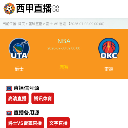
当前位置:
首页
>
篮球直播
>
爵士 VS 雷霆 【2026-07-08 09:00:00】
NBA
2026-07-08 09:00:00
完赛
爵士
雷霆
高清直播
腾讯体育
爵士VS雷霆直播
文字直播