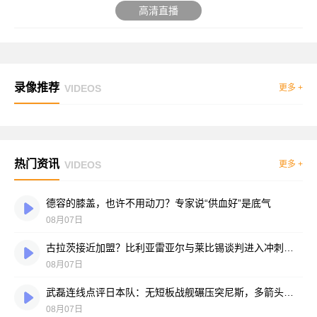
高清直播
录像推荐
VIDEOS
更多 +
热门资讯
VIDEOS
更多 +
德容的膝盖，也许不用动刀？专家说“供血好”是底气
08月07日
古拉茨接近加盟？比利亚雷亚尔与莱比锡谈判进入冲刺阶段
08月07日
武磊连线点评日本队：无短板战舰碾压突尼斯，多箭头攻击群令人胆寒
08月07日