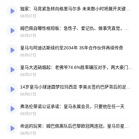
独家：马竞紧急转向格里马尔多 未来数小时将展开关键谈判
08月07日
姆巴佩自曝性格短板：急性子、爱记仇、做事凭直觉，直言不讳常惹人嫌
08月07日
皇马与阿迪达斯续约至2034年 35年合作伙伴再续传奇
08月07日
皇马大选硝烟起：老佛爷74.6%胜率碾压对手，两大豪门蓝图谁更靠谱？
08月07日
14岁皇马小球迷圆梦拉玛西亚 李昊炎签约巴萨背后的足球故事
08月07日
弗洛伦蒂诺公证承诺：皇马永属会员，只要他在任一天
08月07日
命运的玩笑：姆巴佩离队后巴黎欧冠两连冠，皇马巨星陷冠军荒
08月07日