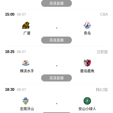
高清直播
15:00
CBA
08-07
-
广厦
青岛
高清直播
18:25
08-07
日职联
-
横滨水手
鹿岛鹿角
高清直播
18:30
08-07
韩K2联
-
忠南牙山
安山小绿人