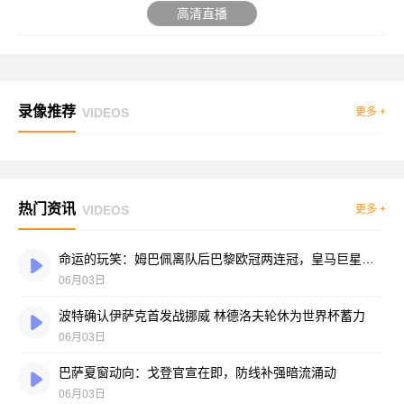
高清直播
录像推荐
VIDEOS
更多 +
热门资讯
VIDEOS
更多 +
命运的玩笑：姆巴佩离队后巴黎欧冠两连冠，皇马巨星陷冠军荒
06月03日
波特确认伊萨克首发战挪威 林德洛夫轮休为世界杯蓄力
06月03日
巴萨夏窗动向：戈登官宣在即，防线补强暗流涌动
06月03日