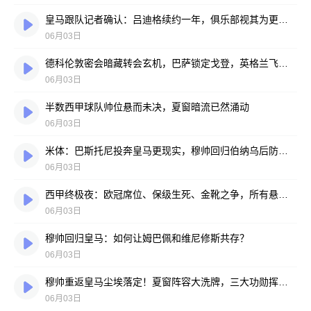
皇马跟队记者确认：吕迪格续约一年，俱乐部视其为更衣室领袖
06月03日
德科伦敦密会暗藏转会玄机，巴萨锁定戈登，英格兰飞翼心属诺坎普
06月03日
半数西甲球队帅位悬而未决，夏窗暗流已然涌动
06月03日
米体：巴斯托尼投奔皇马更现实，穆帅回归伯纳乌后防迎巨变
06月03日
西甲终极夜：欧冠席位、保级生死、金靴之争，所有悬念压哨揭晓！
06月03日
穆帅回归皇马：如何让姆巴佩和维尼修斯共存？
06月03日
穆帅重返皇马尘埃落定！夏窗阵容大洗牌，三大功勋挥手告别，姆巴佩去留悬念重重
06月03日