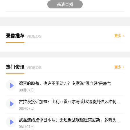
高清直播
录像推荐
VIDEOS
更多 +
热门资讯
VIDEOS
更多 +
德容的膝盖，也许不用动刀？专家说“供血好”是底气
08月07日
古拉茨接近加盟？比利亚雷亚尔与莱比锡谈判进入冲刺阶段
08月07日
武磊连线点评日本队：无短板战舰碾压突尼斯，多箭头攻击群令人胆寒
08月07日