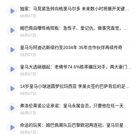
独家：马竞紧急转向格里马尔多 未来数小时将展开关键谈判
08月07日
姆巴佩自曝性格短板：急性子、爱记仇、做事凭直觉，直言不讳常惹人嫌
08月07日
皇马与阿迪达斯续约至2034年 35年合作伙伴再续传奇
08月07日
皇马大选硝烟起：老佛爷74.6%胜率碾压对手，两大豪门蓝图谁更靠谱？
08月07日
14岁皇马小球迷圆梦拉玛西亚 李昊炎签约巴萨背后的足球故事
08月07日
弗洛伦蒂诺公证承诺：皇马永属会员，只要他在任一天
08月07日
命运的玩笑：姆巴佩离队后巴黎欧冠两连冠，皇马巨星陷冠军荒
08月07日